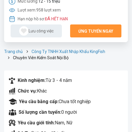
Mức lương:
12 - 15 triệu
Lượt xem:
958 lượt xem
Hạn nộp hồ sơ:
ĐÃ HẾT HẠN
Lưu công việc
ỨNG TUYỂN NGAY
Trang chủ
Công Ty TNHH Xuất Nhập Khẩu KingFish
Chuyên Viên Kiểm Soát Nội Bộ
Kinh nghiệm:
Từ 3 - 4 năm
Chức vụ:
Khác
Yêu cầu bằng cấp:
Chưa tốt nghiệp
Số lượng cần tuyển:
0 người
Yêu cầu giới tính:
Nam, Nữ