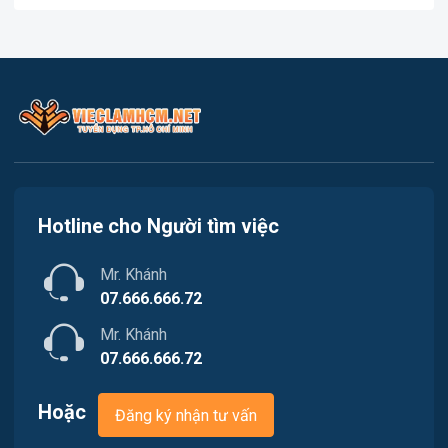
Việc làm Cần Giờ
In ấn
Việc làm Quận 1
Kế toán
Việc làm Quận 2
Lao Động Phổ Thông
Việc làm Quận 3
Luật
Việc làm Quận 4
Kiến trúc
Hotline cho Người tìm việc
Việc làm Quận 5
Ngân hàng
Mr. Khánh
Việc làm Quận 6
Nhà hàng
07.666.666.72
Việc làm Quận 7
Mr. Khánh
Nhân sự
07.666.666.72
Việc làm Quận 8
Nội ngoại thất
Hoặc
Đăng ký nhận tư vấn
Việc làm Quận 9
Thủy Sản