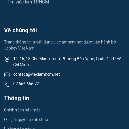
Tìm việc làm TPHCM
Lễ tân
Spa & Massage
Về chúng tôi
Lái xe
Trang thông tin tuyển dụng vieclamhcm.net được vận hành bởi
Jobkey Việt Nam
Tiếng Nhật
14, 16, 18 Chu Mạnh Trinh, Phường Bến Nghé, Quận 1, TP Hồ
Chí Minh
Du lịch
contact@vieclamhcm.net
Công nhân
07.666.666.72
Đầu Bếp
Thông tin
Vật Tư / Thu Mua
Chính sách bảo mật
Dược
QT giải quyết tranh chấp