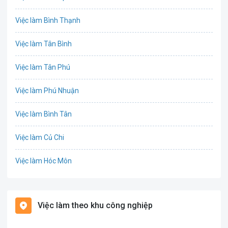
Chứng khoán
Việc làm Bình Thạnh
IT
Việc làm Tân Bình
Công nghệ sinh học
Việc làm Tân Phú
Công nghệ thực phẩm
Việc làm Phú Nhuận
Cơ khí
Việc làm Bình Tân
Tổ Chức Sự Kiện
Việc làm Củ Chi
Điện
Việc làm Hóc Môn
Giáo dục / Đào tạo
Việc làm Bình Chánh
Hàng hải / Hàng không
Việc làm theo khu công nghiệp
Việc làm Nhà Bè
Văn Phòng