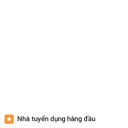
8 - 13 triệu
16/05/2027
Nhân Viên Giao Nhận Hàng Hóa
Công Ty TNHH TM Thép Cường Lâm
8 - 10 triệu
30/12/2026
Tuyển LĐPT hoặc thợ cơ khí
Công Ty Thang Máy An Pha
8 triệu
09/12/2026
Nhà tuyển dụng hàng đầu