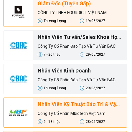
Giám Đốc (Tuyển Gấp)
CÔNG TY TNHH FOURDIGIT VIỆT NAM
Thương lượng
19/06/2027
Nhân Viên Tư vấn/Sales Khoá Học
- Digital Sales
Công Ty Cổ Phần Đào Tạo Và Tư Vấn BAC
7 - 20 triệu
29/05/2027
Nhân Viên Kinh Doanh
Công Ty Cổ Phần Đào Tạo Và Tư Vấn BAC
Thương lượng
29/05/2027
Nhân Viên Kỹ Thuật Bảo Trì & Vận
Hành Hệ Thống Phụ Trợ
Công Ty Cổ Phần Mbiotech Việt Nam
9 - 13 triệu
28/05/2027