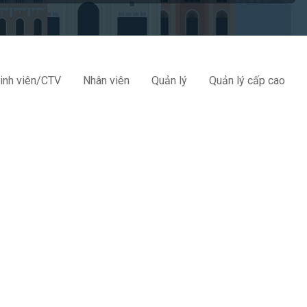
inh viên/CTV
Nhân viên
Quản lý
Quản lý cấp cao
Nhân Viên Kinh Doanh
Công Ty Cổ Phần Đào Tạo Và Tư Vấn BAC
Thương lượng
29/05/2027
Trưởng Phòng QA
Công Ty Cổ Phần Mbiotech Việt Nam
18 - 25 triệu
28/05/2027
Nhân Viên Kinh Doanh
Công Ty TNHH TM Thép Cường Lâm