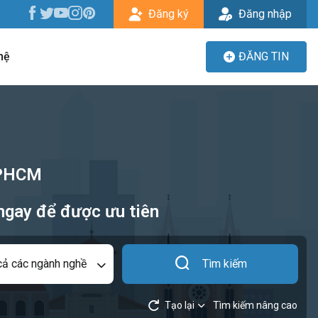
Đăng ký
Đăng nhập
hệ
ĐĂNG TIN
 TPHCM
ngay để được ưu tiên
cả các ngành nghề
Tìm kiếm
Tạo lại
Tìm kiếm nâng cao