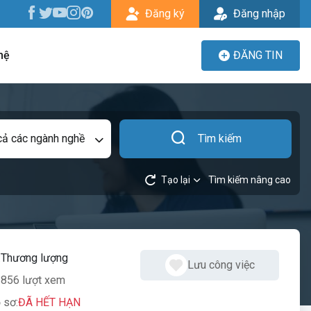
Đăng ký
Đăng nhập
hệ
ĐĂNG TIN
cả các ngành nghề
Tìm kiếm
Tạo lại
Tìm kiếm nâng cao
:
Thương lượng
Lưu công việc
856 lượt xem
 sơ:
ĐÃ HẾT HẠN