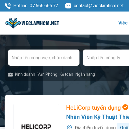
Hotline: 07.666.666.72
contact@vieclamhcm.net
Việc
Kinh doanh
Văn Phòng
Kế toán
Ngân hàng
HeLiCorp tuyển dụng
Nhân Viên Kỹ Thuật Thiế
Địa điểm tuyển dụng:
Quậ