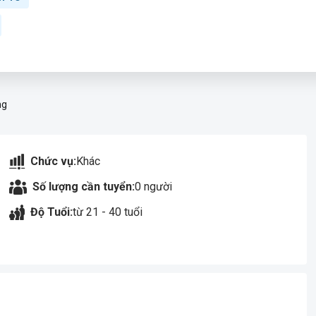
ng
Chức vụ:
Khác
Số lượng cần tuyển:
0 người
Độ Tuổi:
từ 21 - 40 tuổi