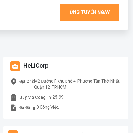
ỨNG TUYỂN NGAY
HeLiCorp
M2 Đường F, khu phố 4, Phường Tân Thới Nhất,
Địa Chỉ:
Quận 12, TP.HCM
25-99
Quy Mô Công Ty:
0 Công Việc.
Đã Đăng: