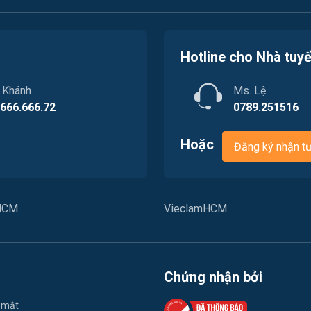
Hotline cho Nhà tuy
. Khánh
Ms. Lệ
.666.666.72
0789.251516
Hoặc
Đăng ký nhận t
PHCM
VieclamHCM
Chứng nhận bởi
 mật