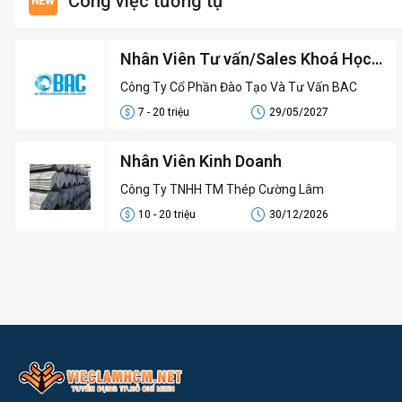
Công việc tương tự
Nhân Viên Tư vấn/Sales Khoá Học -
Digital Sales
Công Ty Cổ Phần Đào Tạo Và Tư Vấn BAC
7 - 20 triệu
29/05/2027
Nhân Viên Kinh Doanh
Công Ty TNHH TM Thép Cường Lâm
10 - 20 triệu
30/12/2026