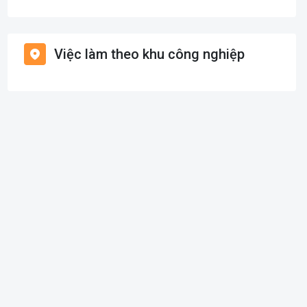
Giáo dục / Đào tạo
Việc làm Bình Chánh
Hàng hải / Hàng không
Việc làm theo khu công nghiệp
Việc làm Nhà Bè
Văn Phòng
Việc làm Cần Giờ
In ấn
Việc làm Quận 1
Kế toán
Việc làm Quận 2
Lao Động Phổ Thông
Việc làm Quận 3
Luật
Việc làm Quận 4
Kiến trúc
Việc làm Quận 5
Ngân hàng
Việc làm Quận 6
Nhà hàng