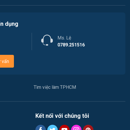
Ngành khác
May mặc
ển dụng
Vệ sinh công nghiệp
Ms. Lệ
0789.251516
Lễ tân
ư vấn
Spa & Massage
Lái xe
Tìm việc làm TPHCM
Tiếng Nhật
Du lịch
Kết nối với chúng tôi
Công nhân
Đầu Bếp