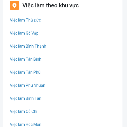
Việc làm theo khu vực
Biên phiên dịch
Việc làm Thủ Đức
Bưu chính viễn thông
Việc làm Gò Vấp
Chứng khoán
Việc làm Bình Thạnh
IT
Việc làm Tân Bình
Công nghệ sinh học
Việc làm Tân Phú
Công nghệ thực phẩm
Việc làm Phú Nhuận
Cơ khí
Việc làm Bình Tân
Tổ Chức Sự Kiện
Việc làm Củ Chi
Điện
Việc làm Hóc Môn