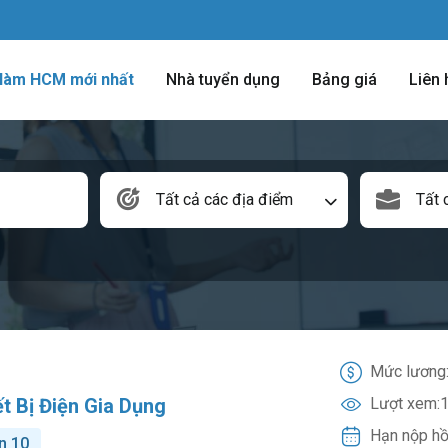
 làm HCM mới nhất
Nhà tuyển dụng
Bảng giá
Liên 
Tất cả các địa điểm
Tất 
Mức lương
t Bị Điện Gia Dụng
Lượt xem:
1
Hạn nộp hồ
n 10