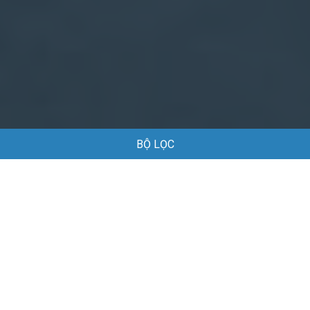
BỘ LỌC
Trang chủ
Việc làm
Việc làm Cơ khí tại TP Hồ Chí Minh
Việc làm Cơ khí tại TP Hồ Chí Minh
Danh sách việc làm Cơ khí tại TP Hồ Chí Minh đang được
tuyển dụng
Mặc định
Tuyển LĐPT hoặc thợ cơ khí