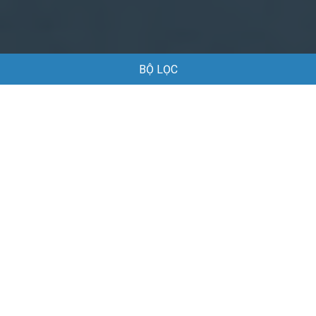
BỘ LỌC
Trang chủ
Việc làm
Việc làm Luật tại TP Hồ Chí Minh
Việc làm Luật tại TP Hồ Chí Minh
Danh sách việc làm Luật tại TP Hồ Chí Minh đang được tuyển
dụng
Mặc định
Thông tin doanh nghiệp và cơ hội việc làm Luật tại
TP Hồ Chí Minh