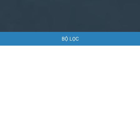
BỘ LỌC
Trang chủ
Việc làm
Việc làm Thủy Sản tại TP Hồ Chí Minh
Việc làm Thủy Sản tại TP Hồ Chí Minh
Danh sách việc làm Thủy Sản tại TP Hồ Chí Minh đang được
tuyển dụng
Mặc định