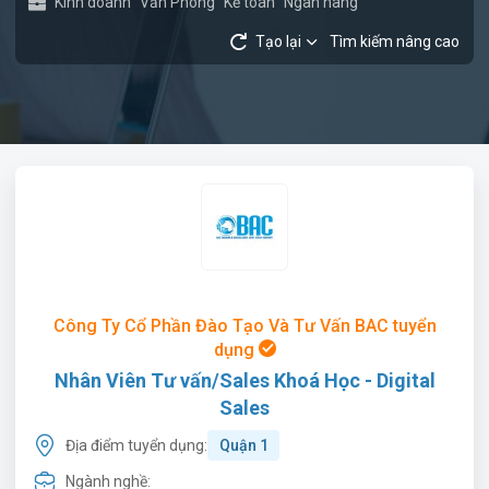
Kinh doanh
Văn Phòng
Kế toán
Ngân hàng
Tạo lại
Tìm kiếm nâng cao
Công Ty Cổ Phần Đào Tạo Và Tư Vấn BAC tuyển
dụng
Nhân Viên Tư vấn/Sales Khoá Học - Digital
Sales
Địa điểm tuyển dụng:
Quận 1
Ngành nghề: