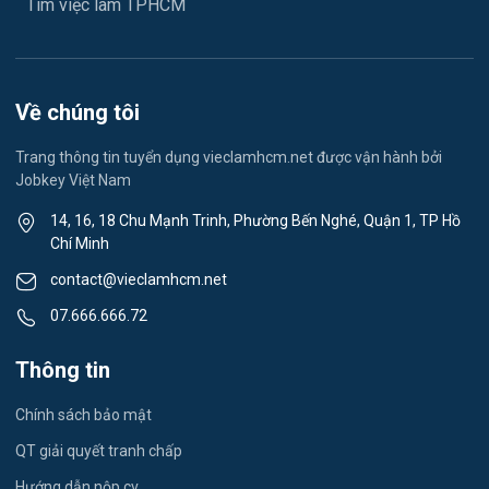
Tìm việc làm TPHCM
Lễ tân
Spa & Massage
Về chúng tôi
Lái xe
Trang thông tin tuyển dụng vieclamhcm.net được vận hành bởi
Jobkey Việt Nam
Tiếng Nhật
14, 16, 18 Chu Mạnh Trinh, Phường Bến Nghé, Quận 1, TP Hồ
Chí Minh
Du lịch
contact@vieclamhcm.net
Công nhân
07.666.666.72
Đầu Bếp
Thông tin
Vật Tư / Thu Mua
Chính sách bảo mật
Dược
QT giải quyết tranh chấp
Hướng dẫn nộp cv