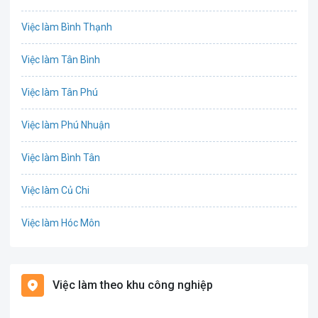
Chứng khoán
Việc làm Bình Thạnh
IT
Việc làm Tân Bình
Công nghệ sinh học
Việc làm Tân Phú
Công nghệ thực phẩm
Việc làm Phú Nhuận
Cơ khí
Việc làm Bình Tân
Tổ Chức Sự Kiện
Việc làm Củ Chi
Điện
Việc làm Hóc Môn
Giáo dục / Đào tạo
Việc làm Bình Chánh
Hàng hải / Hàng không
Việc làm theo khu công nghiệp
Việc làm Nhà Bè
Văn Phòng