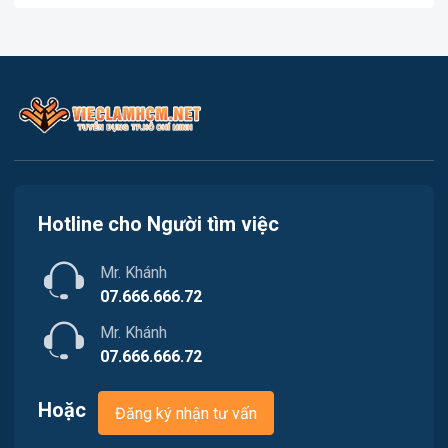
Việc làm Cần Giờ
In ấn
Việc làm Quận 1
Kế toán
Việc làm Quận 2
Lao Động Phổ Thông
Việc làm Quận 3
Luật
Việc làm Quận 4
Kiến trúc
Hotline cho Người tìm việc
Việc làm Quận 5
Ngân hàng
Mr. Khánh
Việc làm Quận 6
Nhà hàng
07.666.666.72
Việc làm Quận 7
Mr. Khánh
Nhân sự
07.666.666.72
Việc làm Quận 8
Nội ngoại thất
Hoặc
Đăng ký nhận tư vấn
Việc làm Quận 9
Thủy Sản