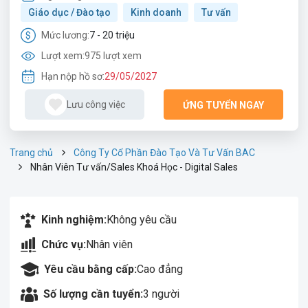
Giáo dục / Đào tạo
Kinh doanh
Tư vấn
Mức lương:
7 - 20 triệu
Lượt xem:
975 lượt xem
Hạn nộp hồ sơ:
29/05/2027
Lưu công việc
ỨNG TUYỂN NGAY
Trang chủ
Công Ty Cổ Phần Đào Tạo Và Tư Vấn BAC
Nhân Viên Tư vấn/Sales Khoá Học - Digital Sales
Kinh nghiệm:
Không yêu cầu
Chức vụ:
Nhân viên
Yêu cầu bằng cấp:
Cao đẳng
Số lượng cần tuyển:
3 người