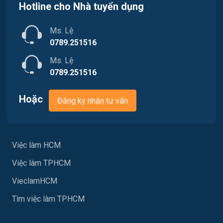
Việc làm Quận 11
Hotline cho Nhà tuyển dụng
Marketing
Việc làm Quận 12
Ms. Lệ
Sản xuất / Vận hành sản xuất
0789.251516
Tài chính
Ms. Lệ
0789.251516
Chăm Sóc Khách Hàng
Hoặc
Đăng ký nhận tư vấn
Xây dựng
Y tế
Việc làm HCM
Ngành khác
Việc làm TPHCM
May mặc
VieclamHCM
Vệ sinh công nghiệp
Tìm việc làm TPHCM
Lễ tân