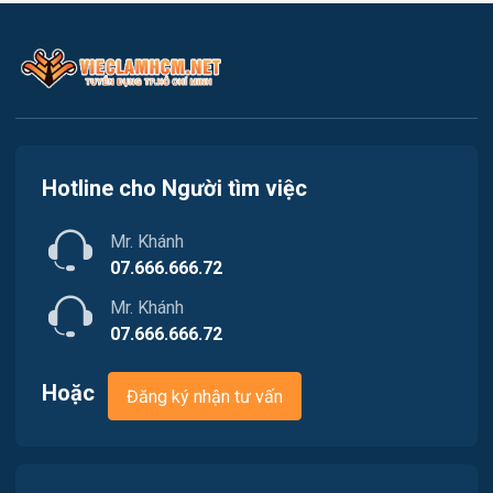
Kế toán
Việc làm Quận 2
Lao Động Phổ Thông
Việc làm Quận 3
Luật
Việc làm Quận 4
Kiến trúc
Hotline cho Người tìm việc
Việc làm Quận 5
Ngân hàng
Mr. Khánh
Việc làm Quận 6
Nhà hàng
07.666.666.72
Việc làm Quận 7
Mr. Khánh
Nhân sự
07.666.666.72
Việc làm Quận 8
Nội ngoại thất
Hoặc
Đăng ký nhận tư vấn
Việc làm Quận 9
Thủy Sản
Việc làm Quận 10
Quản lý chất lượng (QA-QC)