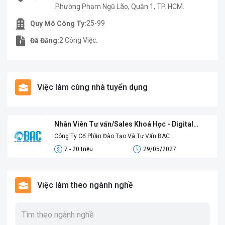
Phường Phạm Ngũ Lão, Quận 1, TP. HCM.
25-99
Quy Mô Công Ty:
2 Công Việc.
Đã Đăng:
Việc làm cùng nhà tuyển dụng
Nhân Viên Tư vấn/Sales Khoá Học - Digital
Sales
Công Ty Cổ Phần Đào Tạo Và Tư Vấn BAC
7 - 20 triệu
29/05/2027
Việc làm theo ngành nghề