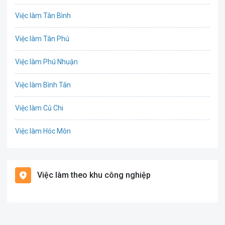
Việc làm Tân Bình
Công nghệ sinh học
Việc làm Tân Phú
Công nghệ thực phẩm
Việc làm Phú Nhuận
Cơ khí
Việc làm Bình Tân
Tổ Chức Sự Kiện
Việc làm Củ Chi
Điện
Việc làm Hóc Môn
Giáo dục / Đào tạo
Việc làm Bình Chánh
Hàng hải / Hàng không
Việc làm theo khu công nghiệp
Việc làm Nhà Bè
Văn Phòng
Việc làm Cần Giờ
In ấn
Việc làm Quận 1