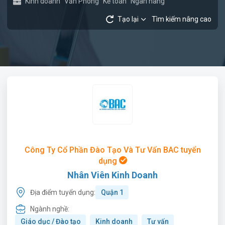
Kinh doanh
Văn Phòng
Kế toán
Ngân hàng
Tạo lại
Tìm kiếm nâng cao
Công Ty Cổ Phần Đào Tạo Và Tư Vấn BAC tuyển
dụng
Nhân Viên Kinh Doanh
Địa điểm tuyển dụng:
Quận 1
Ngành nghề:
Giáo dục / Đào tạo
Kinh doanh
Tư vấn