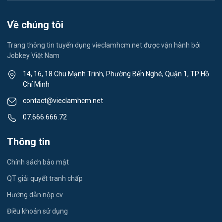
Spa & Massage
Về chúng tôi
Lái xe
Trang thông tin tuyển dụng vieclamhcm.net được vận hành bởi
Jobkey Việt Nam
Tiếng Nhật
14, 16, 18 Chu Mạnh Trinh, Phường Bến Nghé, Quận 1, TP Hồ
Chí Minh
Du lịch
contact@vieclamhcm.net
Công nhân
07.666.666.72
Đầu Bếp
Thông tin
Vật Tư / Thu Mua
Chính sách bảo mật
Dược
QT giải quyết tranh chấp
Hướng dẫn nộp cv
Tiếng Trung
Điều khoản sử dụng