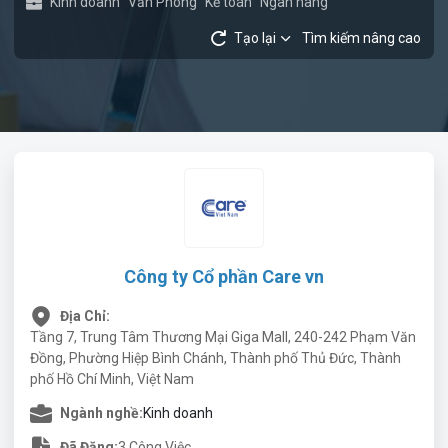
Kinh doanh
Văn Phòng
Kế toán
Ngân hàng
Tạo lại
Tìm kiếm nâng cao
Công ty Cổ phần Care vn
Địa Chỉ:
Tầng 7, Trung Tâm Thương Mại Giga Mall, 240-242 Phạm Văn
Đồng, Phường Hiệp Bình Chánh, Thành phố Thủ Đức, Thành
phố Hồ Chí Minh, Việt Nam
Ngành nghề:
Kinh doanh
Đã Đăng:
3 Công Việc.