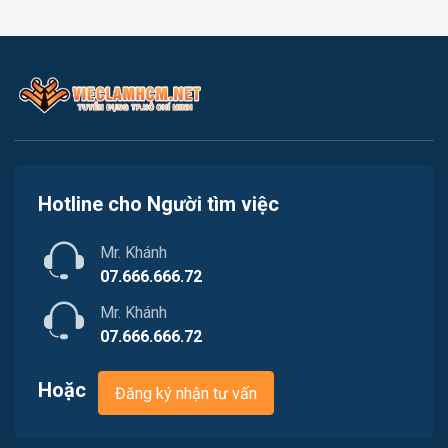
Việc làm Quận 1
Kế toán
Việc làm Quận 2
Lao Động Phổ Thông
Việc làm Quận 3
Luật
Việc làm Quận 4
Kiến trúc
Hotline cho Người tìm việc
Việc làm Quận 5
Ngân hàng
Mr. Khánh
Việc làm Quận 6
Nhà hàng
07.666.666.72
Việc làm Quận 7
Mr. Khánh
Nhân sự
07.666.666.72
Việc làm Quận 8
Nội ngoại thất
Hoặc
Đăng ký nhận tư vấn
Việc làm Quận 9
Thủy Sản
Việc làm Quận 10