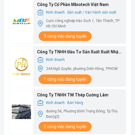
Công Ty Cổ Phần Mbiotech Việt Nam
Kinh doanh
Sản xuất / Vận hành sản xuất
Cụm công nghiệp Hắc Dịch 1, Tân Thành, TP.
Hồ Chí Minh
3 công việc đang tuyển
Công Ty TNHH Đầu Tư Sản Xuất Xuất Nhập
Khẩu Phú Hưng
Kinh doanh
244 Ngô Quyền, phường Diên Hồng, TPHCM
1 công việc đang tuyển
Công Ty TNHH TM Thép Cường Lâm
Kinh doanh
Bán hàng
đường 56, Phường Bình Trưng Đông, Tp.Thủ
Đức(q2)
2 công việc đang tuyển