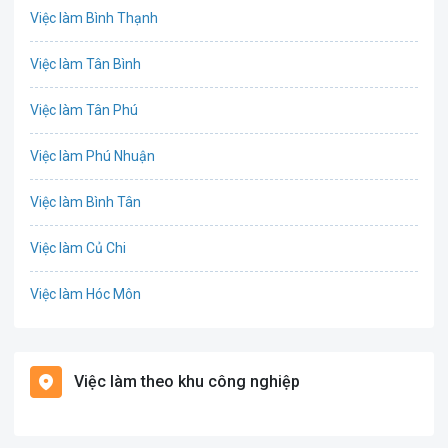
Việc làm Bình Thạnh
IT
Việc làm Tân Bình
Công nghệ sinh học
Việc làm Tân Phú
Công nghệ thực phẩm
Việc làm Phú Nhuận
Cơ khí
Việc làm Bình Tân
Tổ Chức Sự Kiện
Việc làm Củ Chi
Điện
Việc làm Hóc Môn
Giáo dục / Đào tạo
Việc làm Bình Chánh
Hàng hải / Hàng không
Việc làm theo khu công nghiệp
Việc làm Nhà Bè
Văn Phòng
Việc làm Cần Giờ
In ấn