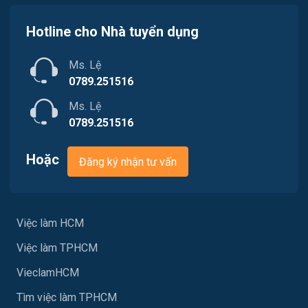
Quản lý chất lượng (QA-QC)
Việc làm Quận 11
Hotline cho Nhà tuyển dụng
Marketing
Việc làm Quận 12
Ms. Lệ
Sản xuất / Vận hành sản xuất
0789.251516
Tài chính
Ms. Lệ
0789.251516
Chăm Sóc Khách Hàng
Hoặc
Đăng ký nhận tư vấn
Xây dựng
Y tế
Việc làm HCM
Ngành khác
Việc làm TPHCM
May mặc
VieclamHCM
Vệ sinh công nghiệp
Tìm việc làm TPHCM