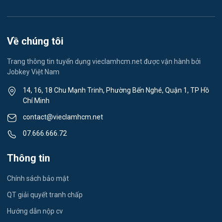
Lễ tân
Spa & Massage
Về chúng tôi
Lái xe
Trang thông tin tuyển dụng vieclamhcm.net được vận hành bởi
Jobkey Việt Nam
Tiếng Nhật
14, 16, 18 Chu Mạnh Trinh, Phường Bến Nghé, Quận 1, TP Hồ
Chí Minh
Du lịch
contact@vieclamhcm.net
Công nhân
07.666.666.72
Đầu Bếp
Thông tin
Vật Tư / Thu Mua
Chính sách bảo mật
Dược
QT giải quyết tranh chấp
Hướng dẫn nộp cv
Tiếng Trung