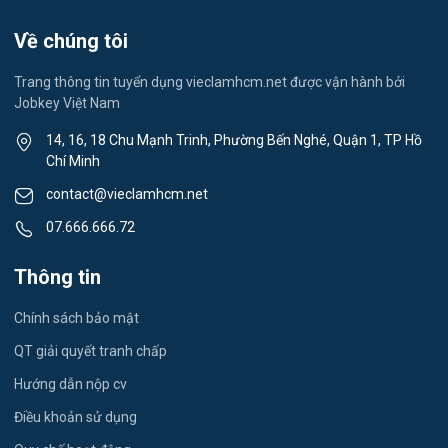
Spa & Massage
Về chúng tôi
Lái xe
Trang thông tin tuyển dụng vieclamhcm.net được vận hành bởi
Jobkey Việt Nam
Tiếng Nhật
14, 16, 18 Chu Mạnh Trinh, Phường Bến Nghé, Quận 1, TP Hồ
Chí Minh
Du lịch
contact@vieclamhcm.net
Công nhân
07.666.666.72
Đầu Bếp
Thông tin
Vật Tư / Thu Mua
Chính sách bảo mật
Dược
QT giải quyết tranh chấp
Hướng dẫn nộp cv
Tiếng Trung
Điều khoản sử dụng
Tiếng Hàn