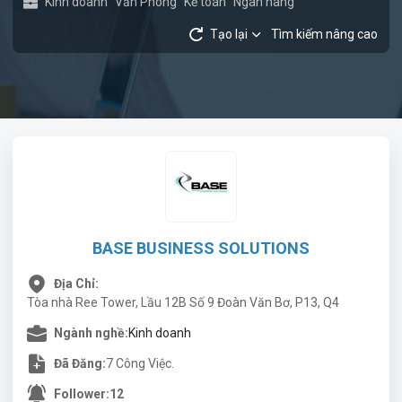
Kinh doanh
Văn Phòng
Kế toán
Ngân hàng
Tạo lại
Tìm kiếm nâng cao
BASE BUSINESS SOLUTIONS
Địa Chỉ:
Tòa nhà Ree Tower, Lầu 12B Số 9 Đoàn Văn Bơ, P13, Q4
Ngành nghề:
Kinh doanh
Đã Đăng:
7 Công Việc.
Follower:
12