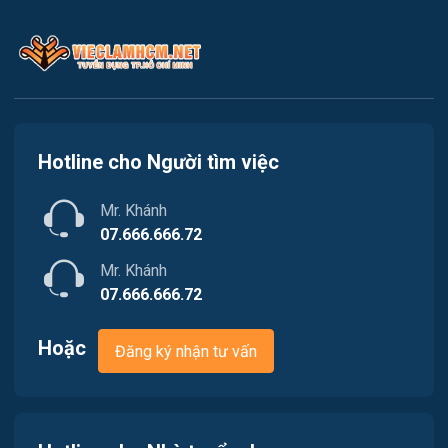
Kế toán
Việc làm Quận 2
Lao Động Phổ Thông
Việc làm Quận 3
Luật
Việc làm Quận 4
Kiến trúc
Hotline cho Người tìm việc
Việc làm Quận 5
Ngân hàng
Mr. Khánh
Việc làm Quận 6
Nhà hàng
07.666.666.72
Việc làm Quận 7
Mr. Khánh
Nhân sự
07.666.666.72
Việc làm Quận 8
Nội ngoại thất
Hoặc
Đăng ký nhận tư vấn
Việc làm Quận 9
Thủy Sản
Việc làm Quận 10
Quản lý chất lượng (QA-QC)