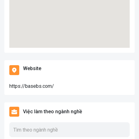
- Bán lẻ: Amway, SCJ Shopping,Tân Hiệp Phát, Tiki.
- Thương mại và dịch vụ: Vietjet Air,Novaland, Lavi Holding.
- Vận tải: Thành Bưởi, Kerry Express
- Trường học: ĐH Văn Hiến
- Bệnh viện: Bv mắt HCM
Website
https://basebs.com/
Việc làm theo ngành nghề