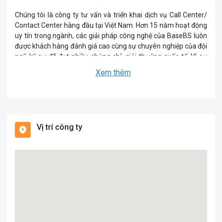
Chúng tôi là công ty tư vấn và triển khai dịch vụ Call Center/
Contact Center hàng đầu tại Việt Nam. Hơn 15 năm hoạt động
uy tín trong ngành, các giải pháp công nghệ của BaseBS luôn
được khách hàng đánh giá cao cùng sự chuyên nghiệp của đội
ngũ kỹ sư đã đạt nhiều chứng chỉ, giải thưởng quốc tế. Vì sự
kết nối của hàng tỉ người dùng cuối, vì sự phát triển bền vững
Xem thêm
của hàng triệu doanh nghiệp Việt, chúng tôi luôn không ngừng
đổi mới, sáng tạo để cùng doanh nghiệp Việt dẫn đầu xu thế.
Basebs đã chính thức trở thành Đối Tác Công Nghệ Cấp Cao
của Cisco (Advanced Technology Partner) trong mảng giải
Vị trí công ty
pháp Call Center & Contact Center.
Khách hàng của Basebs à những công ty hàng đầu trong các
lĩnh vực:
- Tài chính: VPBank, VietinBank, ACB Bank, HDSaison,
Dongabank,...
- Bảo hiểm: Fubon Insurance, Liberty Insurance, Prudential,
Dai-ichi.