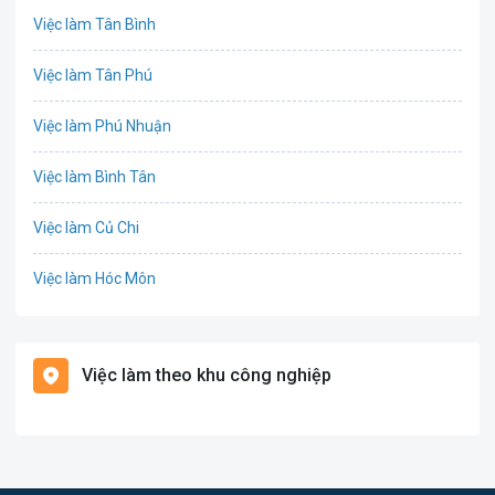
Việc làm Tân Bình
Công nghệ sinh học
Việc làm Tân Phú
Công nghệ thực phẩm
Việc làm Phú Nhuận
Cơ khí
Việc làm Bình Tân
Tổ Chức Sự Kiện
Việc làm Củ Chi
Điện
Việc làm Hóc Môn
Giáo dục / Đào tạo
Việc làm Bình Chánh
Hàng hải / Hàng không
Việc làm theo khu công nghiệp
Việc làm Nhà Bè
Văn Phòng
Việc làm Cần Giờ
In ấn
Việc làm Quận 1