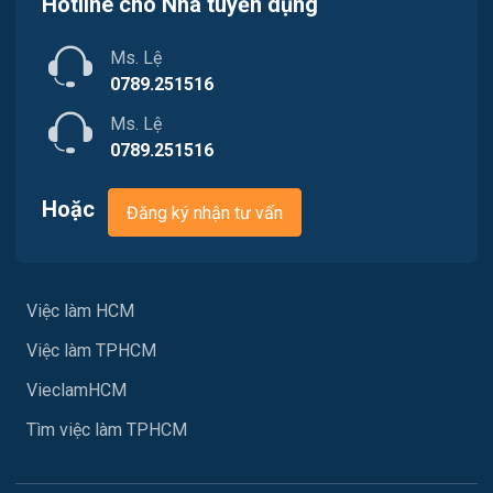
Việc làm Quận 11
Hotline cho Nhà tuyển dụng
Marketing
Việc làm Quận 12
Ms. Lệ
Sản xuất / Vận hành sản xuất
0789.251516
Tài chính
Ms. Lệ
0789.251516
Chăm Sóc Khách Hàng
Hoặc
Đăng ký nhận tư vấn
Xây dựng
Y tế
Việc làm HCM
Ngành khác
Việc làm TPHCM
May mặc
VieclamHCM
Vệ sinh công nghiệp
Tìm việc làm TPHCM
Lễ tân