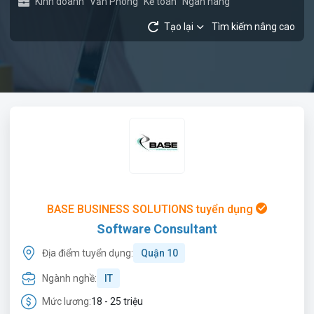
Kinh doanh
Văn Phòng
Kế toán
Ngân hàng
Tạo lại
Tìm kiếm nâng cao
BASE BUSINESS SOLUTIONS tuyển dụng
Software Consultant
Địa điểm tuyển dụng:
Quận 10
Ngành nghề:
IT
Mức lương:
18 - 25 triệu