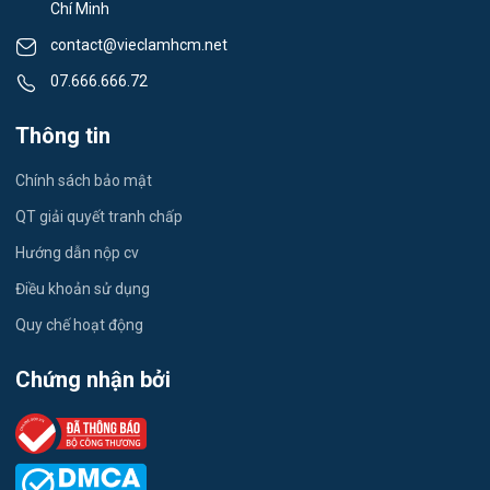
Chí Minh
Du lịch
contact@vieclamhcm.net
Công nhân
07.666.666.72
Đầu Bếp
Thông tin
Vật Tư / Thu Mua
Chính sách bảo mật
Dược
QT giải quyết tranh chấp
Hướng dẫn nộp cv
Tiếng Trung
Điều khoản sử dụng
Tiếng Hàn
Quy chế hoạt động
Tiếng Anh
Chứng nhận bởi
Logistics
Môi Trường