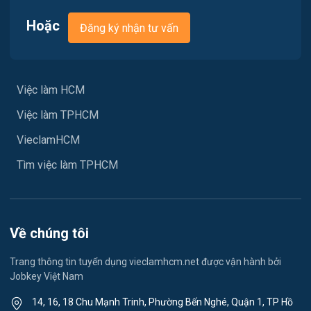
Hoặc
Đăng ký nhận tư vấn
Xây dựng
Y tế
Việc làm HCM
Ngành khác
Việc làm TPHCM
May mặc
VieclamHCM
Vệ sinh công nghiệp
Tìm việc làm TPHCM
Lễ tân
Spa & Massage
Về chúng tôi
Lái xe
Trang thông tin tuyển dụng vieclamhcm.net được vận hành bởi
Jobkey Việt Nam
Tiếng Nhật
14, 16, 18 Chu Mạnh Trinh, Phường Bến Nghé, Quận 1, TP Hồ