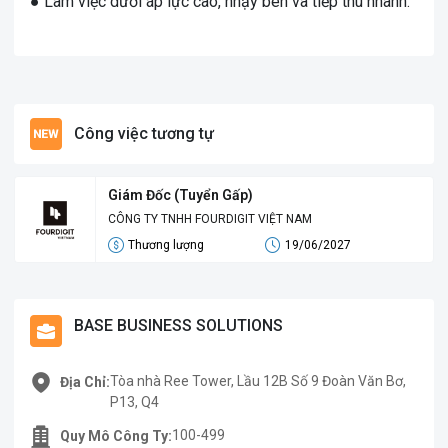
● Làm việc dưới áp lực cao, nhạy bén và tiếp thu nhanh.
Công việc tương tự
Giám Đốc (Tuyển Gấp)
CÔNG TY TNHH FOURDIGIT VIỆT NAM
Thương lượng
19/06/2027
BASE BUSINESS SOLUTIONS
Tòa nhà Ree Tower, Lầu 12B Số 9 Đoàn Văn Bơ,
Địa Chỉ:
P13, Q4
100-499
Quy Mô Công Ty: