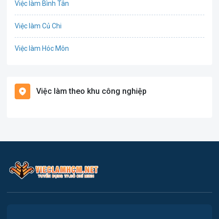
Việc làm Bình Tân
Tổ Chức Sự Kiện
Việc làm Củ Chi
Điện
Việc làm Hóc Môn
Giáo dục / Đào tạo
Việc làm Bình Chánh
Hàng hải / Hàng không
Việc làm theo khu công nghiệp
Việc làm Nhà Bè
Văn Phòng
Việc làm Cần Giờ
In ấn
Việc làm Quận 1
Kế toán
Việc làm Quận 2
Lao Động Phổ Thông
Việc làm Quận 3
Luật
Việc làm Quận 4
Kiến trúc