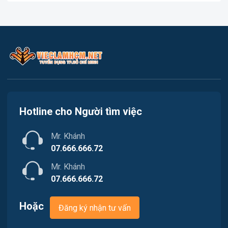
In ấn
Việc làm Quận 1
Kế toán
Việc làm Quận 2
Lao Động Phổ Thông
Việc làm Quận 3
Luật
Việc làm Quận 4
Kiến trúc
Hotline cho Người tìm việc
Việc làm Quận 5
Ngân hàng
Mr. Khánh
Việc làm Quận 6
Nhà hàng
07.666.666.72
Việc làm Quận 7
Mr. Khánh
Nhân sự
07.666.666.72
Việc làm Quận 8
Nội ngoại thất
Hoặc
Đăng ký nhận tư vấn
Việc làm Quận 9
Thủy Sản