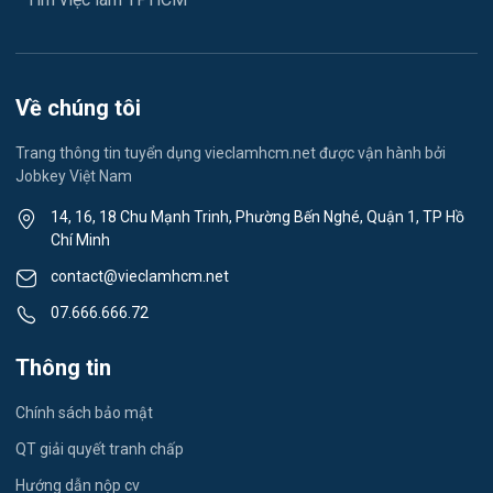
Lễ tân
Spa & Massage
Về chúng tôi
Lái xe
Trang thông tin tuyển dụng vieclamhcm.net được vận hành bởi
Jobkey Việt Nam
Tiếng Nhật
14, 16, 18 Chu Mạnh Trinh, Phường Bến Nghé, Quận 1, TP Hồ
Chí Minh
Du lịch
contact@vieclamhcm.net
Công nhân
07.666.666.72
Đầu Bếp
Thông tin
Vật Tư / Thu Mua
Chính sách bảo mật
Dược
QT giải quyết tranh chấp
Hướng dẫn nộp cv