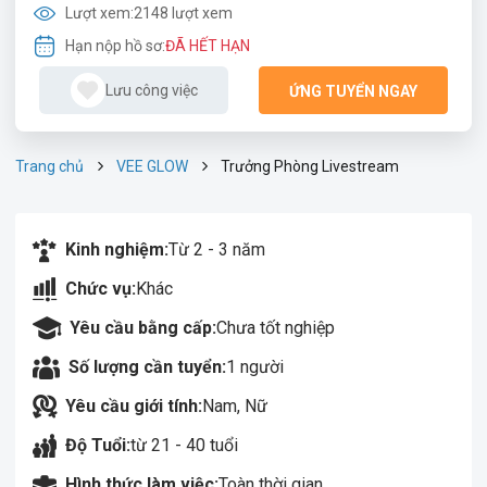
Lượt xem:
2148 lượt xem
Hạn nộp hồ sơ:
ĐÃ HẾT HẠN
Lưu công việc
ỨNG TUYỂN NGAY
Trang chủ
VEE GLOW
Trưởng Phòng Livestream
Kinh nghiệm:
Từ 2 - 3 năm
Chức vụ:
Khác
Yêu cầu bằng cấp:
Chưa tốt nghiệp
Số lượng cần tuyển:
1 người
Yêu cầu giới tính:
Nam, Nữ
Độ Tuổi:
từ 21 - 40 tuổi
Hình thức làm việc:
Toàn thời gian