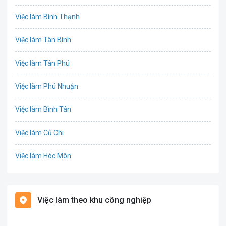
Chứng khoán
Việc làm Bình Thạnh
IT
Việc làm Tân Bình
Công nghệ sinh học
Việc làm Tân Phú
Công nghệ thực phẩm
Việc làm Phú Nhuận
Cơ khí
Việc làm Bình Tân
Tổ Chức Sự Kiện
Việc làm Củ Chi
Điện
Việc làm Hóc Môn
Giáo dục / Đào tạo
Việc làm Bình Chánh
Hàng hải / Hàng không
Việc làm theo khu công nghiệp
Việc làm Nhà Bè
Văn Phòng
Việc làm Cần Giờ