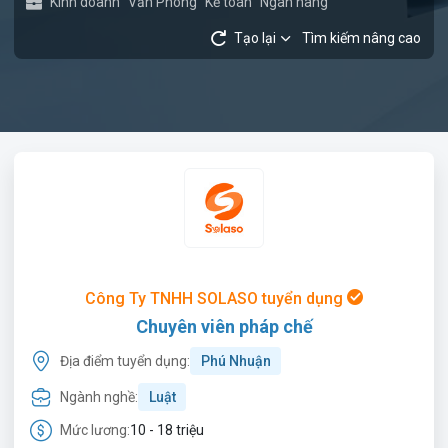
Kinh doanh
Văn Phòng
Kế toán
Ngân hàng
Tạo lại
Tìm kiếm nâng cao
Công Ty TNHH SOLASO tuyển dụng
Chuyên viên pháp chế
Địa điểm tuyển dụng:
Phú Nhuận
Ngành nghề:
Luật
Mức lương:
10 - 18 triệu