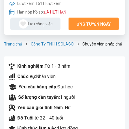
Lượt xem:
1511 lượt xem
Hạn nộp hồ sơ:
ĐÃ HẾT HẠN
Lưu công việc
ỨNG TUYỂN NGAY
Trang chủ
Công Ty TNHH SOLASO
Chuyên viên pháp chế
Kinh nghiệm:
Từ 1 - 3 năm
Chức vụ:
Nhân viên
Yêu cầu bằng cấp:
Đại học
Số lượng cần tuyển:
1 người
Yêu cầu giới tính:
Nam, Nữ
Độ Tuổi:
từ 22 - 40 tuổi
Hình thức làm việc:
Hợp đồng