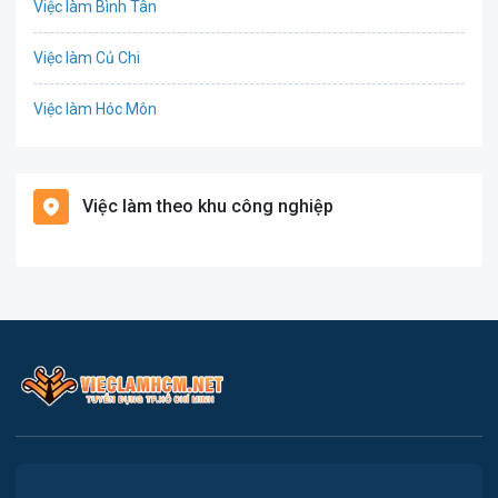
Việc làm Bình Tân
Tổ Chức Sự Kiện
Việc làm Củ Chi
Điện
Việc làm Hóc Môn
Giáo dục / Đào tạo
Việc làm Bình Chánh
Hàng hải / Hàng không
Việc làm theo khu công nghiệp
Việc làm Nhà Bè
Văn Phòng
Việc làm Cần Giờ
In ấn
Việc làm Quận 1
Kế toán
Việc làm Quận 2
Lao Động Phổ Thông
Việc làm Quận 3
Luật
Việc làm Quận 4
Kiến trúc