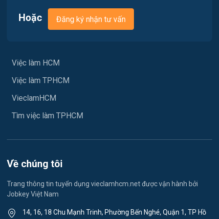
Hoặc
Đăng ký nhận tư vấn
Xây dựng
Y tế
Việc làm HCM
Ngành khác
Việc làm TPHCM
May mặc
VieclamHCM
Vệ sinh công nghiệp
Tìm việc làm TPHCM
Lễ tân
Spa & Massage
Về chúng tôi
Lái xe
Trang thông tin tuyển dụng vieclamhcm.net được vận hành bởi
Jobkey Việt Nam
Tiếng Nhật
14, 16, 18 Chu Mạnh Trinh, Phường Bến Nghé, Quận 1, TP Hồ