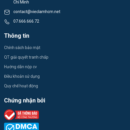
Chí Minh
Du lịch
contact@vieclamhcm.net
Công nhân
07.666.666.72
Đầu Bếp
Thông tin
Vật Tư / Thu Mua
Chính sách bảo mật
Dược
QT giải quyết tranh chấp
Hướng dẫn nộp cv
Tiếng Trung
Điều khoản sử dụng
Tiếng Hàn
Quy chế hoạt động
Tiếng Anh
Chứng nhận bởi
Logistics
Môi Trường