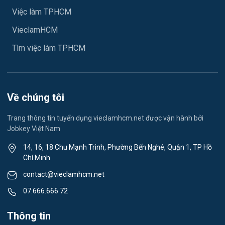
Việc làm TPHCM
May mặc
VieclamHCM
Vệ sinh công nghiệp
Tìm việc làm TPHCM
Lễ tân
Spa & Massage
Về chúng tôi
Lái xe
Trang thông tin tuyển dụng vieclamhcm.net được vận hành bởi
Jobkey Việt Nam
Tiếng Nhật
14, 16, 18 Chu Mạnh Trinh, Phường Bến Nghé, Quận 1, TP Hồ
Chí Minh
Du lịch
contact@vieclamhcm.net
Công nhân
07.666.666.72
Đầu Bếp
Thông tin