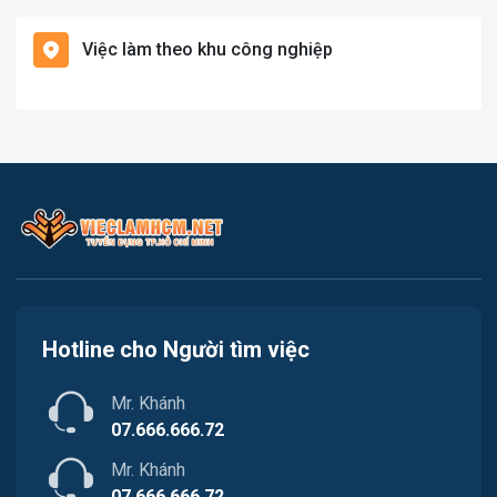
Việc làm Bình Chánh
Hàng hải / Hàng không
Việc làm theo khu công nghiệp
Việc làm Nhà Bè
Văn Phòng
Việc làm Cần Giờ
In ấn
Việc làm Quận 1
Kế toán
Việc làm Quận 2
Lao Động Phổ Thông
Việc làm Quận 3
Luật
Việc làm Quận 4
Kiến trúc
Hotline cho Người tìm việc
Việc làm Quận 5
Ngân hàng
Mr. Khánh
Việc làm Quận 6
Nhà hàng
07.666.666.72
Việc làm Quận 7
Mr. Khánh
Nhân sự
07.666.666.72