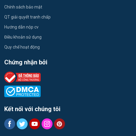
Vật Tư / Thu Mua
Chính sách bảo mật
Dược
QT giải quyết tranh chấp
Hướng dẫn nộp cv
Tiếng Trung
Điều khoản sử dụng
Tiếng Hàn
Quy chế hoạt động
Tiếng Anh
Chứng nhận bởi
Logistics
Môi Trường
Tự động hóa
Kết nối với chúng tôi
Tư vấn
Thiết kế đồ họa