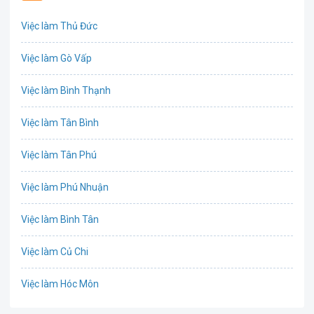
Biên phiên dịch
Việc làm Thủ Đức
Bưu chính viễn thông
Việc làm Gò Vấp
Chứng khoán
Việc làm Bình Thạnh
IT
Việc làm Tân Bình
Công nghệ sinh học
Việc làm Tân Phú
Công nghệ thực phẩm
Việc làm Phú Nhuận
Cơ khí
Việc làm Bình Tân
Tổ Chức Sự Kiện
Việc làm Củ Chi
Điện
Việc làm Hóc Môn
Giáo dục / Đào tạo