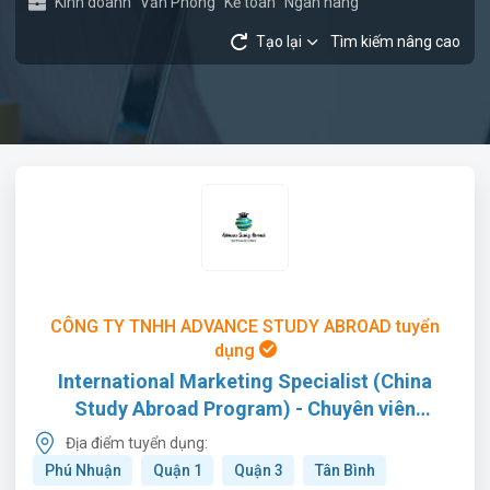
Kinh doanh
Văn Phòng
Kế toán
Ngân hàng
Tạo lại
Tìm kiếm nâng cao
CÔNG TY TNHH ADVANCE STUDY ABROAD tuyển
dụng
International Marketing Specialist (China
Study Abroad Program) - Chuyên viên
Marketing Quốc tế (Phụ trách chương trình Du
Địa điểm tuyển dụng:
học Trung Quốc)
Phú Nhuận
Quận 1
Quận 3
Tân Bình