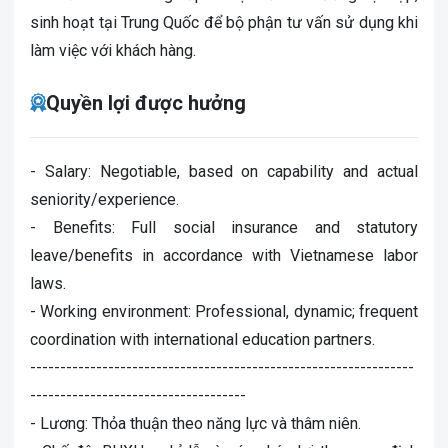
sinh hoạt tại Trung Quốc để bộ phận tư vấn sử dụng khi
làm việc với khách hàng.
Quyền lợi được hưởng
- Salary: Negotiable, based on capability and actual
seniority/experience.
- Benefits: Full social insurance and statutory
leave/benefits in accordance with Vietnamese labor
laws.
- Working environment: Professional, dynamic; frequent
coordination with international education partners.
----------------------------------------------------------------
------------------------------------
- Lương: Thỏa thuận theo năng lực và thâm niên.