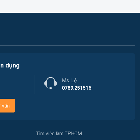
Tài chính
Chăm Sóc Khách Hàng
Xây dựng
Y tế
Ngành khác
ển dụng
May mặc
Ms. Lệ
0789.251516
Vệ sinh công nghiệp
Lễ tân
ư vấn
Spa & Massage
Lái xe
Tìm việc làm TPHCM