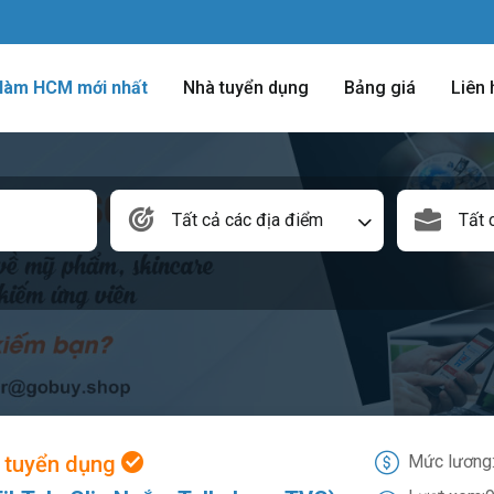
 làm HCM mới nhất
Nhà tuyển dụng
Bảng giá
Liên 
Tất cả các địa điểm
Tất 
 tuyển dụng
Mức lương