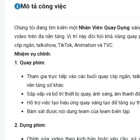
Mô tả công việc
Chúng tôi đang tìm kiếm một
Nhân Viên Quay Dựng
sán
video trên đa nền tảng. Vị trí này đòi hỏi khả năng quay
clip ngắn, talkshow, TikTok, Animation và TVC.
Nhiệm vụ chính:
1. Quay phim:
Tham gia trực tiếp vào các buổi quay clip ngắn, ta
nền tảng số khác.
Sắp xếp và bố trí thiết bị quay, ánh sáng, âm thanh 
Hỗ trợ việc tạo hiệu ứng quay sáng tạo để tăng sự th
Bám sát được nội dung team của team biên tập.
2. Dựng phim:
Chỉnh sửa video theo kịch bản hoặc yêu cầu, s