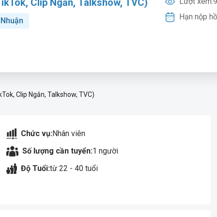
ikTok, Clip Ngắn, Talkshow, TVC)
Lượt xem:
9
Hạn nộp hồ
 Nhuận
Tok, Clip Ngắn, Talkshow, TVC)
Chức vụ:
Nhân viên
Số lượng cần tuyển:
1 người
Độ Tuổi:
từ 22 - 40 tuổi