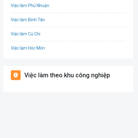
Việc làm Phú Nhuận
Cơ khí
Việc làm Bình Tân
Tổ Chức Sự Kiện
Việc làm Củ Chi
Điện
Việc làm Hóc Môn
Giáo dục / Đào tạo
Việc làm Bình Chánh
Hàng hải / Hàng không
Việc làm theo khu công nghiệp
Việc làm Nhà Bè
Văn Phòng
Việc làm Cần Giờ
In ấn
Việc làm Quận 1
Kế toán
Việc làm Quận 2
Lao Động Phổ Thông
Việc làm Quận 3
Luật