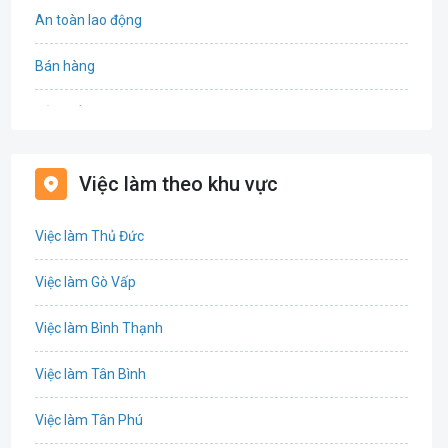
An toàn lao động
Bán hàng
Bảo hiểm
Bất động sản
Việc làm theo khu vực
Biên phiên dịch
Việc làm Thủ Đức
Bưu chính viễn thông
Việc làm Gò Vấp
Chứng khoán
Việc làm Bình Thạnh
IT
Việc làm Tân Bình
Công nghệ sinh học
Việc làm Tân Phú
Công nghệ thực phẩm