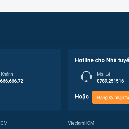
Hotline cho Nhà tuy
. Khánh
Ms. Lệ
.666.666.72
0789.251516
Hoặc
Đăng ký nhận t
PHCM
VieclamHCM