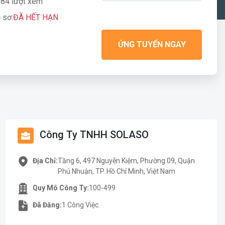
84 lượt xem
 sơ:
ĐÃ HẾT HẠN
ỨNG TUYỂN NGAY
Công Ty TNHH SOLASO
Tầng 6, 497 Nguyễn Kiệm, Phường 09, Quận
Địa Chỉ:
Phú Nhuận, TP. Hồ Chí Minh, Việt Nam
100-499
Quy Mô Công Ty:
1 Công Việc.
Đã Đăng: