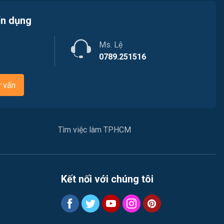
Việc làm Quận 4
Kiến trúc
ển dụng
Việc làm Quận 5
Ngân hàng
Ms. Lệ
Việc làm Quận 6
Nhà hàng
0789.251516
Việc làm Quận 7
Nhân sự
ư vấn
Việc làm Quận 8
Nội ngoại thất
Việc làm Quận 9
Thủy Sản
Tìm việc làm TPHCM
Việc làm Quận 10
Quản lý chất lượng (QA-QC)
Việc làm Quận 11
Marketing
Kết nối với chúng tôi
Việc làm Quận 12
Sản xuất / Vận hành sản xuất
Tài chính