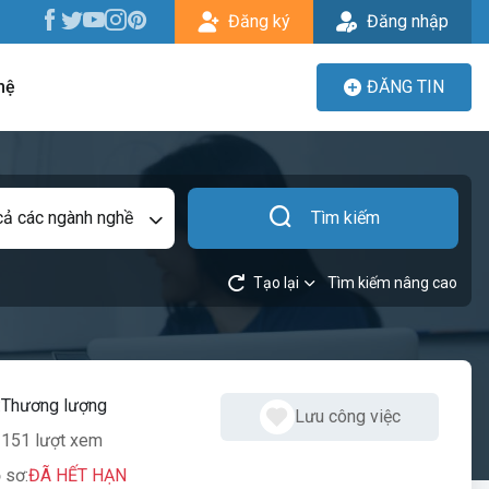
Đăng ký
Đăng nhập
hệ
ĐĂNG TIN
cả các ngành nghề
Tìm kiếm
Tạo lại
Tìm kiếm nâng cao
:
Thương lượng
Lưu công việc
151 lượt xem
 sơ:
ĐÃ HẾT HẠN