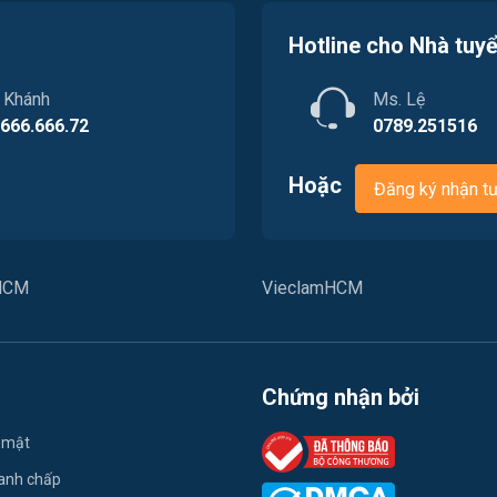
Hotline cho Nhà tuy
. Khánh
Ms. Lệ
.666.666.72
0789.251516
Hoặc
Đăng ký nhận t
PHCM
VieclamHCM
Chứng nhận bởi
 mật
ranh chấp