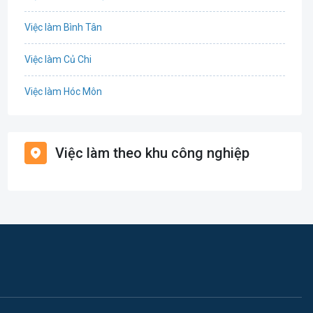
Cơ khí
Việc làm Bình Tân
Tổ Chức Sự Kiện
Việc làm Củ Chi
Điện
Việc làm Hóc Môn
Giáo dục / Đào tạo
Việc làm Bình Chánh
Hàng hải / Hàng không
Việc làm theo khu công nghiệp
Việc làm Nhà Bè
Văn Phòng
Việc làm Cần Giờ
In ấn
Việc làm Quận 1
Kế toán
Việc làm Quận 2
Lao Động Phổ Thông
Việc làm Quận 3
Luật