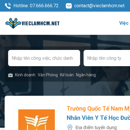
Hotline: 07.666.666.72
contact@vieclamhcm.net
Việc
Kinh doanh
Văn Phòng
Kế toán
Ngân hàng
Trường Quốc Tế Nam Mỹ
Nhân Viên Y Tế Học Đư
Địa điểm tuyển dụng: