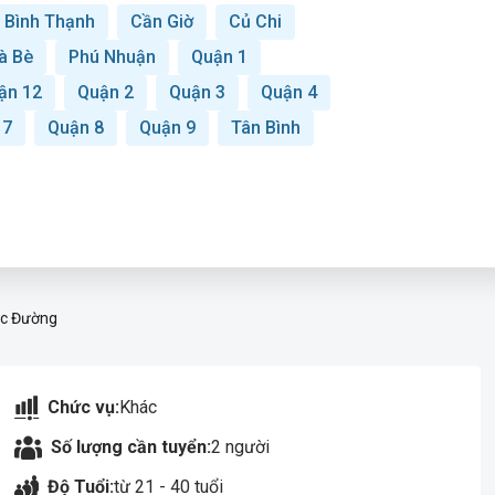
Bình Thạnh
Cần Giờ
Củ Chi
à Bè
Phú Nhuận
Quận 1
ận 12
Quận 2
Quận 3
Quận 4
 7
Quận 8
Quận 9
Tân Bình
ọc Đường
Chức vụ:
Khác
Số lượng cần tuyển:
2 người
Độ Tuổi:
từ 21 - 40 tuổi