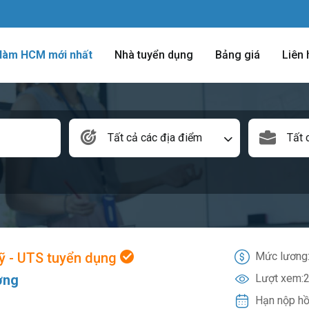
 làm HCM mới nhất
Nhà tuyển dụng
Bảng giá
Liên 
Tất cả các địa điểm
Tất 
 - UTS tuyển dụng
Mức lương
ờng
Lượt xem:
2
Hạn nộp hồ