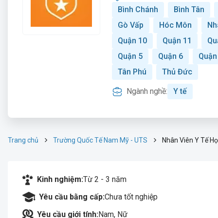
Bình Chánh
Bình Tân
Gò Vấp
Hóc Môn
Nh
Quận 10
Quận 11
Qu
Quận 5
Quận 6
Quận
Tân Phú
Thủ Đức
Ngành nghề:
Y tế
Trang chủ
Trường Quốc Tế Nam Mỹ - UTS
Nhân Viên Y Tế H
Kinh nghiệm:
Từ 2 - 3 năm
Yêu cầu bằng cấp:
Chưa tốt nghiệp
Yêu cầu giới tính:
Nam, Nữ