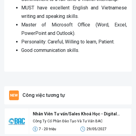
MUST have excellent English and Vietnamese
writing and speaking skills.
Master of Microsoft Office (Word, Excel,
PowerPoint and Outlook).
Personality: Careful, Willing to learn, Patient.
Good communication skills.
Công việc tương tự
Nhân Viên Tư vấn/Sales Khoá Học - Digital
Sales
Công Ty Cổ Phần Đào Tạo Và Tư Vấn BAC
7 - 20 triệu
29/05/2027