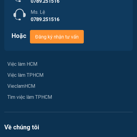
0789.251516
Tài chính
Ms. Lệ
0789.251516
Chăm Sóc Khách Hàng
Hoặc
Đăng ký nhận tư vấn
Xây dựng
Y tế
Việc làm HCM
Ngành khác
Việc làm TPHCM
May mặc
VieclamHCM
Vệ sinh công nghiệp
Tìm việc làm TPHCM
Lễ tân
Spa & Massage
Về chúng tôi
Lái xe