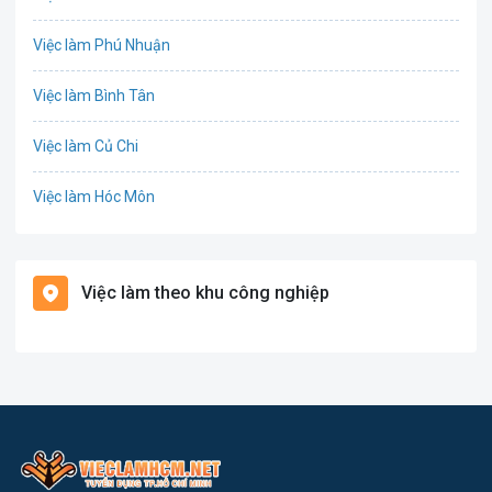
Công nghệ thực phẩm
Việc làm Phú Nhuận
Cơ khí
Việc làm Bình Tân
Tổ Chức Sự Kiện
Việc làm Củ Chi
Điện
Việc làm Hóc Môn
Giáo dục / Đào tạo
Việc làm Bình Chánh
Hàng hải / Hàng không
Việc làm theo khu công nghiệp
Việc làm Nhà Bè
Văn Phòng
Việc làm Cần Giờ
In ấn
Việc làm Quận 1
Kế toán
Việc làm Quận 2
Lao Động Phổ Thông