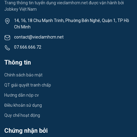
Trang thông tin tuyển dụng vieclamhcm.net được vận hành bởi
Jobkey Việt Nam
Tiếng Nhật
14, 16, 18 Chu Mạnh Trinh, Phường Bến Nghé, Quận 1, TP Hồ
Chí Minh
Du lịch
contact@vieclamhcm.net
Công nhân
07.666.666.72
Đầu Bếp
Thông tin
Vật Tư / Thu Mua
Chính sách bảo mật
Dược
QT giải quyết tranh chấp
Hướng dẫn nộp cv
Tiếng Trung
Điều khoản sử dụng
Tiếng Hàn
Quy chế hoạt động
Tiếng Anh
Chứng nhận bởi