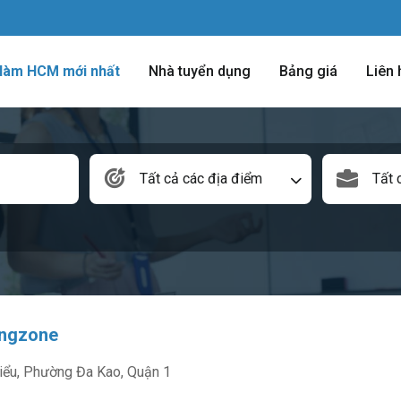
 làm HCM mới nhất
Nhà tuyển dụng
Bảng giá
Liên 
Tất cả các địa điểm
Tất 
ingzone
iểu, Phường Đa Kao, Quận 1