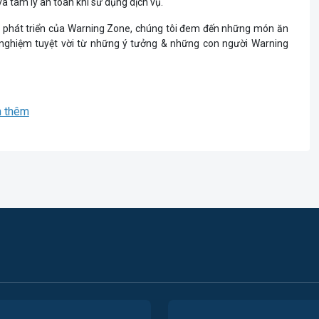
 tâm lý an toàn khi sử dụng dịch vụ.
và phát triển của Warning Zone, chúng tôi đem đến những món ăn
nghiệm tuyệt vời từ những ý tưởng & những con người Warning
 thêm
ệc phát triển bền vững, bao gồm quá trình phát triển & bảo vệ.