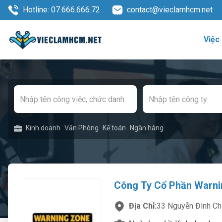
Hotline: 07.666.666.72
contact@vieclamhcm.net
Việc
Kinh doanh
Văn Phòng
Kế toán
Ngân hàng
Công Ty Cổ Phần Warn
Địa Chỉ:
33 Nguyễn Đình Ch