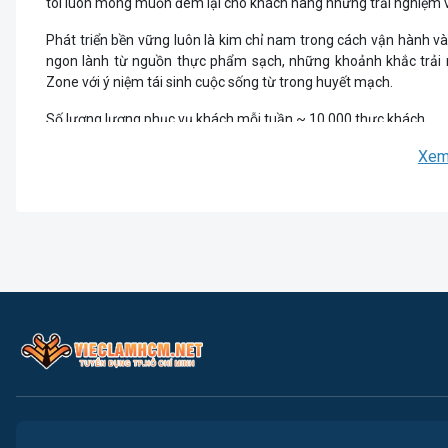
tôi luôn mong muốn đem lại cho khách hàng những trải nghiệm và
Phát triển bền vững luôn là kim chỉ nam trong cách vận hành 
ngon lành từ nguồn thực phẩm sạch, những khoảnh khắc trải 
Zone với ý niệm tái sinh cuộc sống từ trong huyết mạch.
Số lượng lượng phục vụ khách mỗi tuần ~ 10.000 thực khách.
Xem
Và Con người - được xác định là yếu tố nòng cốt để ưu tiên cho vi
Cảm ơn các bạn đã chọn Warning Zone hôm nay!