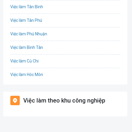
Việc làm Tân Bình
Công nghệ sinh học
Việc làm Tân Phú
Công nghệ thực phẩm
Việc làm Phú Nhuận
Cơ khí
Việc làm Bình Tân
Tổ Chức Sự Kiện
Việc làm Củ Chi
Điện
Việc làm Hóc Môn
Giáo dục / Đào tạo
Việc làm Bình Chánh
Hàng hải / Hàng không
Việc làm theo khu công nghiệp
Việc làm Nhà Bè
Văn Phòng
Việc làm Cần Giờ
In ấn
Việc làm Quận 1