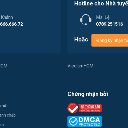
Hotline cho Nhà tuy
. Khánh
Ms. Lệ
.666.666.72
0789.251516
Hoặc
Đăng ký nhận t
PHCM
VieclamHCM
Chứng nhận bởi
 mật
ranh chấp
 cv