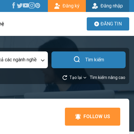
Đăng ký
Đăng nhập
hệ
ĐĂNG TIN
cả các ngành nghề
Tìm kiếm
Tạo lại
Tìm kiếm nâng cao
FOLLOW US