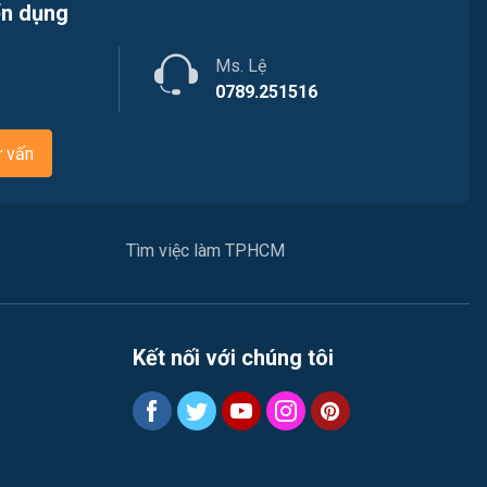
Việc làm Quận 11
ển dụng
Marketing
Việc làm Quận 12
Ms. Lệ
Sản xuất / Vận hành sản xuất
0789.251516
Tài chính
ư vấn
Chăm Sóc Khách Hàng
Xây dựng
Tìm việc làm TPHCM
Y tế
Ngành khác
Kết nối với chúng tôi
May mặc
Vệ sinh công nghiệp
Lễ tân