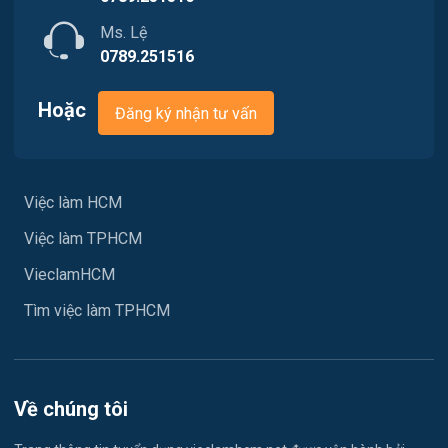
Tài chính
Ms. Lệ
0789.251516
Chăm Sóc Khách Hàng
Hoặc
Đăng ký nhận tư vấn
Xây dựng
Y tế
Việc làm HCM
Ngành khác
Việc làm TPHCM
May mặc
VieclamHCM
Vệ sinh công nghiệp
Tìm việc làm TPHCM
Lễ tân
Spa & Massage
Về chúng tôi
Lái xe