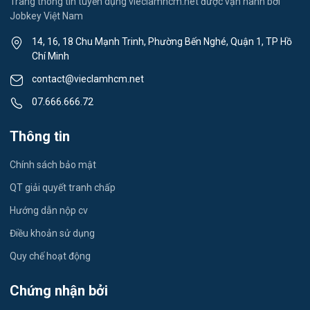
Trang thông tin tuyển dụng vieclamhcm.net được vận hành bởi
Jobkey Việt Nam
Tiếng Nhật
14, 16, 18 Chu Mạnh Trinh, Phường Bến Nghé, Quận 1, TP Hồ
Chí Minh
Du lịch
contact@vieclamhcm.net
Công nhân
07.666.666.72
Đầu Bếp
Thông tin
Vật Tư / Thu Mua
Chính sách bảo mật
Dược
QT giải quyết tranh chấp
Hướng dẫn nộp cv
Tiếng Trung
Điều khoản sử dụng
Tiếng Hàn
Quy chế hoạt động
Tiếng Anh
Chứng nhận bởi