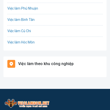
Công nghệ thực phẩm
Việc làm Phú Nhuận
Cơ khí
Việc làm Bình Tân
Tổ Chức Sự Kiện
Việc làm Củ Chi
Điện
Việc làm Hóc Môn
Giáo dục / Đào tạo
Việc làm Bình Chánh
Hàng hải / Hàng không
Việc làm theo khu công nghiệp
Việc làm Nhà Bè
Văn Phòng
Việc làm Cần Giờ
In ấn
Việc làm Quận 1
Kế toán
Việc làm Quận 2
Lao Động Phổ Thông