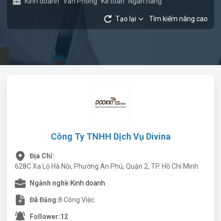
Kinh doanh
Văn Phòng
Kế toán
Ngân hàng
Tạo lại
Tìm kiếm nâng cao
Công Ty TNHH Dịch Vụ Divina
Địa Chỉ:
628C Xa Lộ Hà Nội, Phường An Phú, Quận 2, TP. Hồ Chí Minh
Ngành nghề:
Kinh doanh
Đã Đăng:
8 Công Việc.
Follower:
12