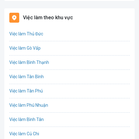
Bất động sản
Việc làm theo khu vực
Biên phiên dịch
Việc làm Thủ Đức
Bưu chính viễn thông
Việc làm Gò Vấp
Chứng khoán
Việc làm Bình Thạnh
IT
Việc làm Tân Bình
Công nghệ sinh học
Việc làm Tân Phú
Công nghệ thực phẩm
Việc làm Phú Nhuận
Cơ khí
Việc làm Bình Tân
Tổ Chức Sự Kiện
Việc làm Củ Chi
Điện