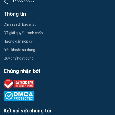
07.666.666.72
Đầu Bếp
Thông tin
Vật Tư / Thu Mua
Chính sách bảo mật
Dược
QT giải quyết tranh chấp
Hướng dẫn nộp cv
Tiếng Trung
Điều khoản sử dụng
Tiếng Hàn
Quy chế hoạt động
Tiếng Anh
Chứng nhận bởi
Logistics
Môi Trường
Tự động hóa
Kết nối với chúng tôi
Tư vấn