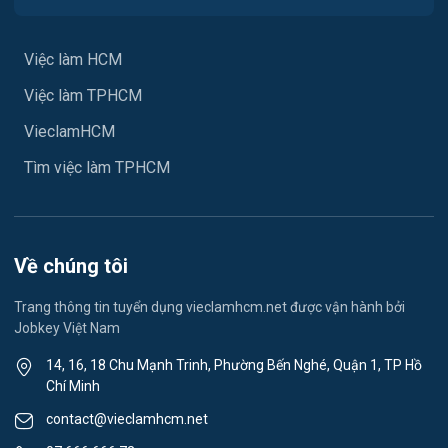
Y tế
Việc làm HCM
Ngành khác
Việc làm TPHCM
May mặc
VieclamHCM
Vệ sinh công nghiệp
Tìm việc làm TPHCM
Lễ tân
Spa & Massage
Về chúng tôi
Lái xe
Trang thông tin tuyển dụng vieclamhcm.net được vận hành bởi
Jobkey Việt Nam
Tiếng Nhật
14, 16, 18 Chu Mạnh Trinh, Phường Bến Nghé, Quận 1, TP Hồ
Chí Minh
Du lịch
contact@vieclamhcm.net
Công nhân