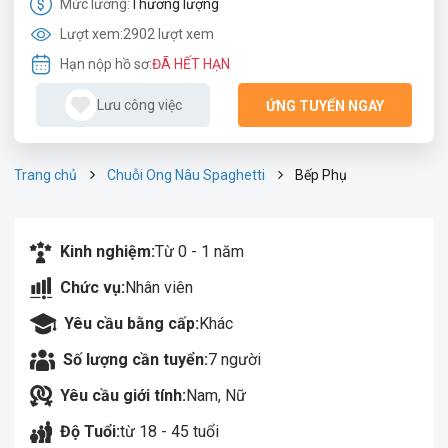
Mức lương:
Thương lượng
Lượt xem:
2902 lượt xem
Hạn nộp hồ sơ:
ĐÃ HẾT HẠN
Lưu công việc
ỨNG TUYỂN NGAY
Trang chủ
Chuỗi Ong Nâu Spaghetti
Bếp Phụ
Kinh nghiệm:
Từ 0 - 1 năm
Chức vụ:
Nhân viên
Yêu cầu bằng cấp:
Khác
Số lượng cần tuyển:
7 người
Yêu cầu giới tính:
Nam, Nữ
Độ Tuổi:
từ 18 - 45 tuổi