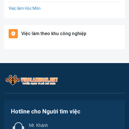
Việc làm Hóc Môn
Giáo dục / Đào tạo
Việc làm Bình Chánh
Hàng hải / Hàng không
Việc làm theo khu công nghiệp
Việc làm Nhà Bè
Văn Phòng
Việc làm Cần Giờ
In ấn
Việc làm Quận 1
Kế toán
Việc làm Quận 2
Lao Động Phổ Thông
Việc làm Quận 3
Luật
Việc làm Quận 4
Kiến trúc
Hotline cho Người tìm việc
Việc làm Quận 5
Ngân hàng
Mr. Khánh
Việc làm Quận 6