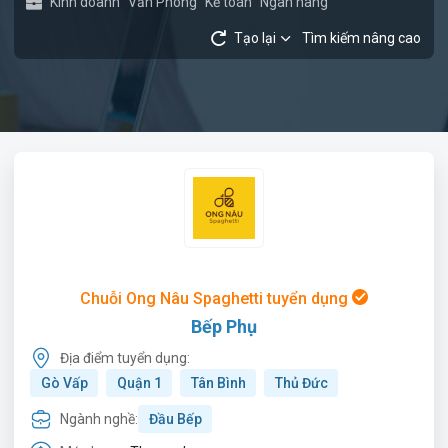
Kinh doanh
Văn Phòng
Kế toán
Ngân hàng
Tạo lại
Tìm kiếm nâng cao
Chuỗi Ong Nâu Spaghetti tuyển dụng
Bếp Phụ
Địa điểm tuyển dụng:
Gò Vấp
Quận 1
Tân Bình
Thủ Đức
Ngành nghề:
Đầu Bếp