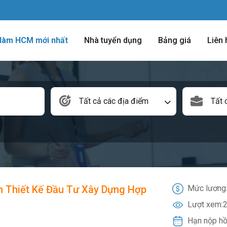
 làm HCM mới nhất
Nhà tuyển dụng
Bảng giá
Liên 
Tất cả các địa điểm
Tất 
n Thiết Kế Đầu Tư Xây Dựng Hợp
Mức lương
Lượt xem:
2
Hạn nộp hồ