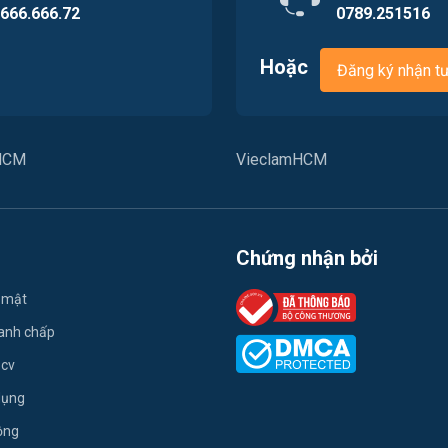
.666.666.72
0789.251516
Hoặc
Đăng ký nhận t
PHCM
VieclamHCM
Chứng nhận bởi
 mật
ranh chấp
 cv
dụng
ộng