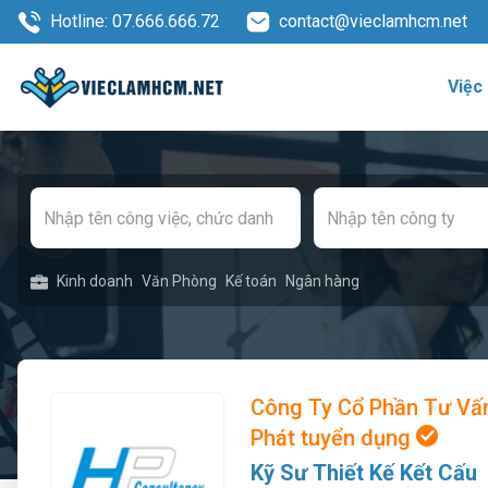
Hotline: 07.666.666.72
contact@vieclamhcm.net
Việc
Kinh doanh
Văn Phòng
Kế toán
Ngân hàng
Công Ty Cổ Phần Tư Vấ
Phát tuyển dụng
Kỹ Sư Thiết Kế Kết Cấu