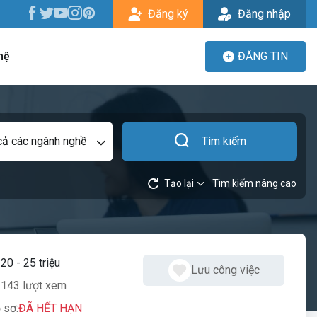
Đăng ký
Đăng nhập
hệ
ĐĂNG TIN
cả các ngành nghề
Tìm kiếm
Tạo lại
Tìm kiếm nâng cao
:
20 - 25 triệu
Lưu công việc
143 lượt xem
 sơ:
ĐÃ HẾT HẠN