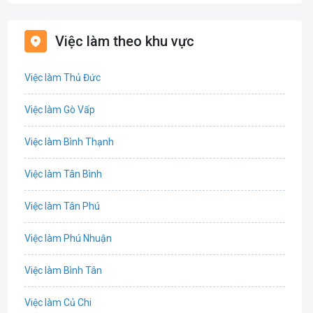
Bất động sản
Việc làm theo khu vực
Biên phiên dịch
Việc làm Thủ Đức
Bưu chính viễn thông
Việc làm Gò Vấp
Chứng khoán
Việc làm Bình Thạnh
IT
Việc làm Tân Bình
Công nghệ sinh học
Việc làm Tân Phú
Công nghệ thực phẩm
Việc làm Phú Nhuận
Cơ khí
Việc làm Bình Tân
Tổ Chức Sự Kiện
Việc làm Củ Chi
Điện