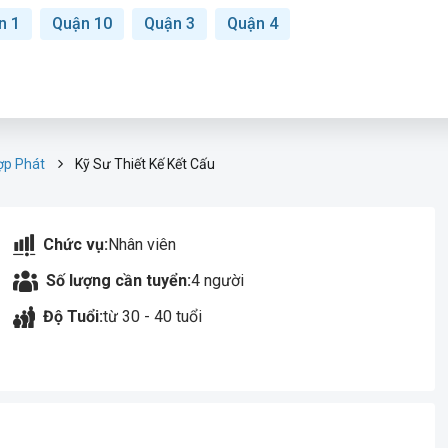
n 1
Quận 10
Quận 3
Quận 4
ợp Phát
Kỹ Sư Thiết Kế Kết Cấu
Chức vụ:
Nhân viên
Số lượng cần tuyển:
4 người
Độ Tuổi:
từ 30 - 40 tuổi