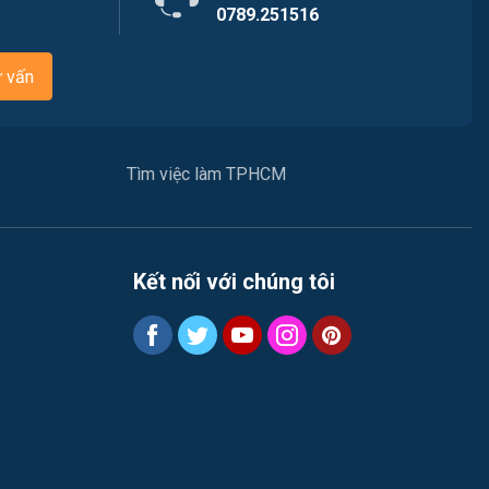
Nhà hàng
0789.251516
Việc làm Quận 7
Nhân sự
ư vấn
Việc làm Quận 8
Nội ngoại thất
Việc làm Quận 9
Thủy Sản
Tìm việc làm TPHCM
Việc làm Quận 10
Quản lý chất lượng (QA-QC)
Việc làm Quận 11
Marketing
Kết nối với chúng tôi
Việc làm Quận 12
Sản xuất / Vận hành sản xuất
Tài chính
Chăm Sóc Khách Hàng
Xây dựng