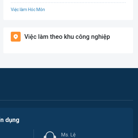
Việc làm Hóc Môn
Giáo dục / Đào tạo
Việc làm Bình Chánh
Hàng hải / Hàng không
Việc làm theo khu công nghiệp
Việc làm Nhà Bè
Văn Phòng
Việc làm Cần Giờ
In ấn
Việc làm Quận 1
Kế toán
Việc làm Quận 2
Lao Động Phổ Thông
Việc làm Quận 3
Luật
Việc làm Quận 4
Kiến trúc
ển dụng
Việc làm Quận 5
Ngân hàng
Ms. Lệ
Việc làm Quận 6