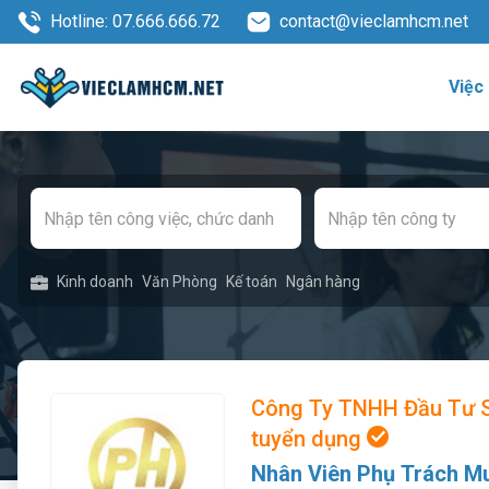
Hotline: 07.666.666.72
contact@vieclamhcm.net
Việc
Kinh doanh
Văn Phòng
Kế toán
Ngân hàng
Công Ty TNHH Đầu Tư S
tuyển dụng
Nhân Viên Phụ Trách M