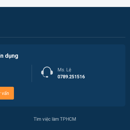
Công nhân
Đầu Bếp
Vật Tư / Thu Mua
Dược
ển dụng
Tiếng Trung
Ms. Lệ
Tiếng Hàn
0789.251516
Tiếng Anh
ư vấn
Logistics
Môi Trường
Tìm việc làm TPHCM
Tự động hóa