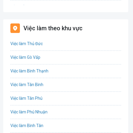
Bảo hiểm
Bất động sản
Việc làm theo khu vực
Biên phiên dịch
Việc làm Thủ Đức
Bưu chính viễn thông
Việc làm Gò Vấp
Chứng khoán
Việc làm Bình Thạnh
IT
Việc làm Tân Bình
Công nghệ sinh học
Việc làm Tân Phú
Công nghệ thực phẩm
Việc làm Phú Nhuận
Cơ khí
Việc làm Bình Tân
Tổ Chức Sự Kiện