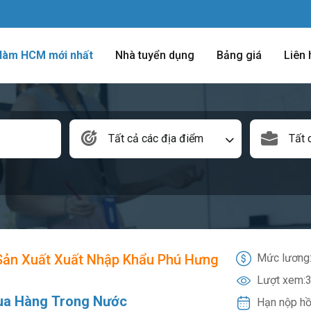
 làm HCM mới nhất
Nhà tuyển dụng
Bảng giá
Liên 
Tất cả các địa điểm
Tất 
ản Xuất Xuất Nhập Khẩu Phú Hưng
Mức lương
Lượt xem:
3
ua Hàng Trong Nước
Hạn nộp hồ