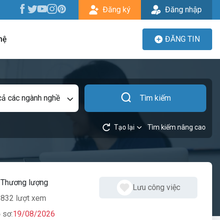
Đăng ký
Đăng nhập
hệ
ĐĂNG TIN
cả các ngành nghề
Tìm kiếm
Tạo lại
Tìm kiếm nâng cao
:
Thương lượng
Lưu công việc
832 lượt xem
 sơ:
19/08/2026