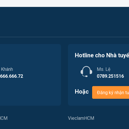
Hotline cho Nhà tuy
. Khánh
Ms. Lệ
.666.666.72
0789.251516
Hoặc
Đăng ký nhận t
PHCM
VieclamHCM