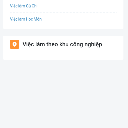
Việc làm Củ Chi
Điện
Việc làm Hóc Môn
Giáo dục / Đào tạo
Việc làm Bình Chánh
Hàng hải / Hàng không
Việc làm theo khu công nghiệp
Việc làm Nhà Bè
Văn Phòng
Việc làm Cần Giờ
In ấn
Việc làm Quận 1
Kế toán
Việc làm Quận 2
Lao Động Phổ Thông
Việc làm Quận 3
Luật
Việc làm Quận 4
Kiến trúc
Việc làm Quận 5