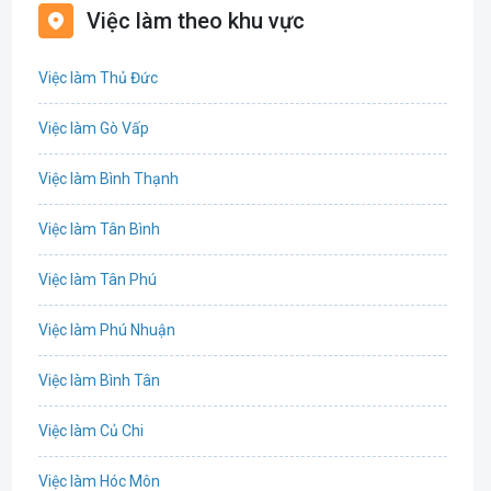
Việc làm theo khu vực
Biên phiên dịch
Việc làm Thủ Đức
Bưu chính viễn thông
Việc làm Gò Vấp
Chứng khoán
Việc làm Bình Thạnh
IT
Việc làm Tân Bình
Công nghệ sinh học
Việc làm Tân Phú
Công nghệ thực phẩm
Việc làm Phú Nhuận
Cơ khí
Việc làm Bình Tân
Tổ Chức Sự Kiện
Việc làm Củ Chi
Điện
Việc làm Hóc Môn