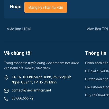
Hoặc
Đăng ký nhận tư vấn
Việc làm HCM
Việc làm T
Về chúng tôi
Thông tin
Trang thông tin tuyển dụng vieclamhcm.net được
Chính sách bảo
vận hành bởi Jobkey Việt Nam
QT giải quyết t
14, 16, 18 Chu Mạnh Trinh, Phường Bến
Hướng dẫn nộp
Nghé, Quận 1, TP Hồ Chí Minh
Điều khoản sử 
contact@vieclamhcm.net
Quy chế hoạt đ
07.666.666.72