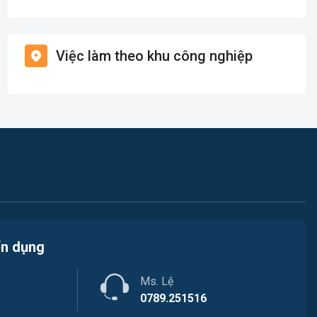
Giáo dục / Đào tạo
Việc làm Bình Chánh
Hàng hải / Hàng không
Việc làm theo khu công nghiệp
Việc làm Nhà Bè
Văn Phòng
Việc làm Cần Giờ
In ấn
Việc làm Quận 1
Kế toán
Việc làm Quận 2
Lao Động Phổ Thông
Việc làm Quận 3
Luật
Việc làm Quận 4
Kiến trúc
ển dụng
Việc làm Quận 5
Ngân hàng
Ms. Lệ
Việc làm Quận 6
Nhà hàng
0789.251516