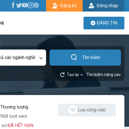
Đăng ký
Đăng nhập
hệ
ĐĂNG TIN
cả các ngành nghề
Tìm kiếm
Tạo lại
Tìm kiếm nâng cao
:
Thương lượng
Lưu công việc
968 lượt xem
 sơ:
ĐÃ HẾT HẠN