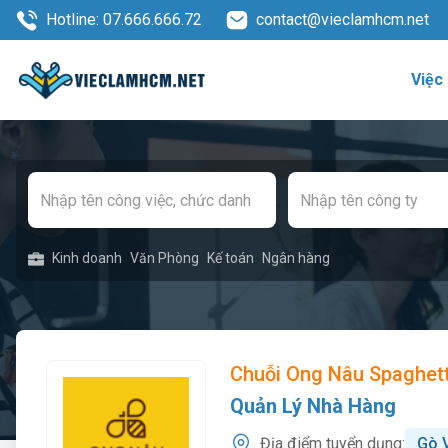
Hotline: 07.666.666.72
contact@vieclamhcm.net
Việc
Kinh doanh
Văn Phòng
Kế toán
Ngân hàng
Chuỗi Ong Nâu Spaghet
Quản Lý Nhà Hàng
Địa điểm tuyển dụng:
Gò 