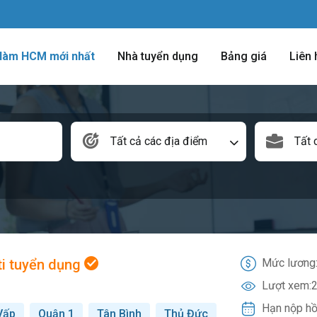
 làm HCM mới nhất
Nhà tuyển dụng
Bảng giá
Liên 
Tất cả các địa điểm
Tất 
ti tuyển dụng
Mức lương
Lượt xem:
2
Hạn nộp hồ
Vấp
Quận 1
Tân Bình
Thủ Đức