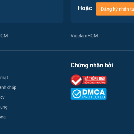
Hoặc
Đăng ký nhận t
PHCM
VieclamHCM
Chứng nhận bởi
 mật
ranh chấp
 cv
dụng
ộng