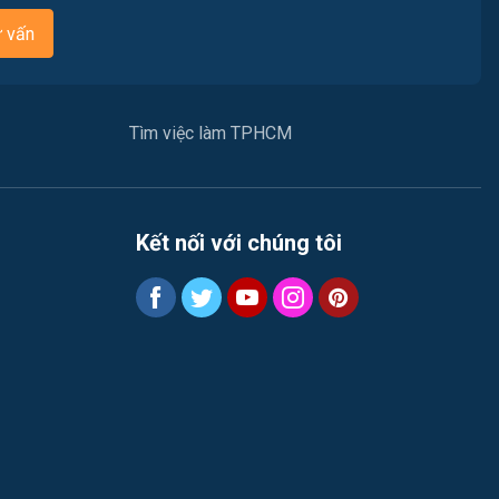
Việc làm Quận 7
Nhân sự
ư vấn
Việc làm Quận 8
Nội ngoại thất
Việc làm Quận 9
Thủy Sản
Tìm việc làm TPHCM
Việc làm Quận 10
Quản lý chất lượng (QA-QC)
Việc làm Quận 11
Marketing
Kết nối với chúng tôi
Việc làm Quận 12
Sản xuất / Vận hành sản xuất
Tài chính
Chăm Sóc Khách Hàng
Xây dựng
Y tế