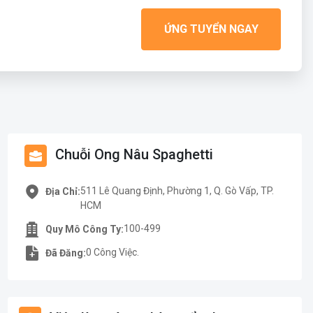
ỨNG TUYỂN NGAY
Chuỗi Ong Nâu Spaghetti
511 Lê Quang Định, Phường 1, Q. Gò Vấp, TP.
Địa Chỉ:
HCM
100-499
Quy Mô Công Ty:
0 Công Việc.
Đã Đăng: