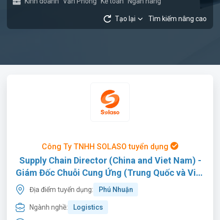
Kinh doanh
Văn Phòng
Kế toán
Ngân hàng
Tạo lại
Tìm kiếm nâng cao
Công Ty TNHH SOLASO tuyển dụng
Supply Chain Director (China and Viet Nam) -
Giám Đốc Chuỗi Cung Ứng (Trung Quốc và Việt
Nam)
Địa điểm tuyển dụng:
Phú Nhuận
Ngành nghề:
Logistics