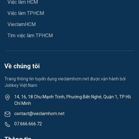
Việc làm HCM
Ngành khác
Việc làm TPHCM
May mặc
VieclamHCM
Vệ sinh công nghiệp
Tìm việc làm TPHCM
Lễ tân
Spa & Massage
Về chúng tôi
Lái xe
Trang thông tin tuyển dụng vieclamhcm.net được vận hành bởi
Jobkey Việt Nam
Tiếng Nhật
14, 16, 18 Chu Mạnh Trinh, Phường Bến Nghé, Quận 1, TP Hồ
Chí Minh
Du lịch
contact@vieclamhcm.net
Công nhân
07.666.666.72
Đầu Bếp