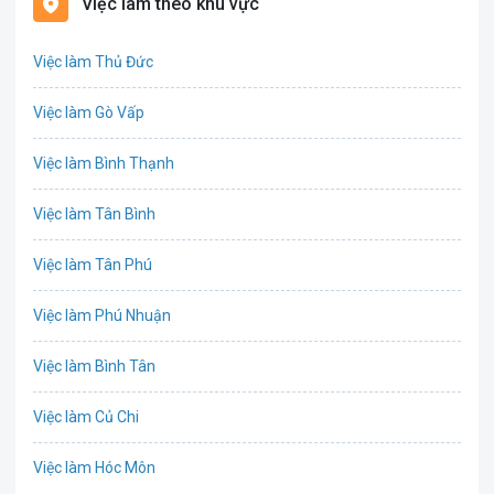
Việc làm theo khu vực
Biên phiên dịch
Việc làm Thủ Đức
Bưu chính viễn thông
Việc làm Gò Vấp
Chứng khoán
Việc làm Bình Thạnh
IT
Việc làm Tân Bình
Công nghệ sinh học
Việc làm Tân Phú
Công nghệ thực phẩm
Việc làm Phú Nhuận
Cơ khí
Việc làm Bình Tân
Tổ Chức Sự Kiện
Việc làm Củ Chi
Điện
Việc làm Hóc Môn
Giáo dục / Đào tạo