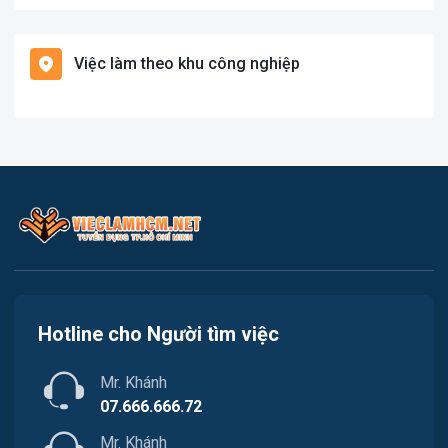
Việc làm Bình Chánh
Hàng hải / Hàng không
Việc làm theo khu công nghiệp
Việc làm Nhà Bè
Văn Phòng
Việc làm Cần Giờ
In ấn
Việc làm Quận 1
Kế toán
Việc làm Quận 2
Lao Động Phổ Thông
Việc làm Quận 3
Luật
Việc làm Quận 4
Kiến trúc
Hotline cho Người tìm việc
Việc làm Quận 5
Ngân hàng
Mr. Khánh
Việc làm Quận 6
Nhà hàng
07.666.666.72
Việc làm Quận 7
Mr. Khánh