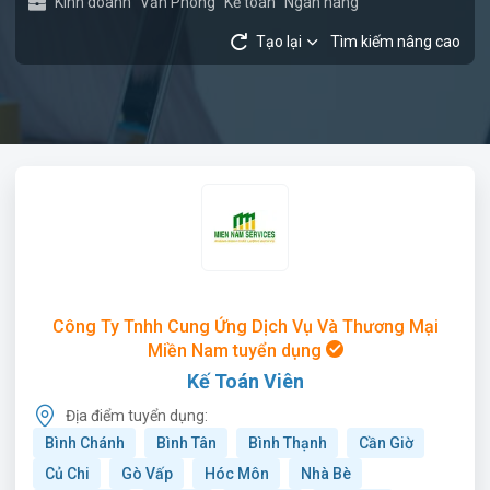
Kinh doanh
Văn Phòng
Kế toán
Ngân hàng
Tạo lại
Tìm kiếm nâng cao
Công Ty Tnhh Cung Ứng Dịch Vụ Và Thương Mại
Miền Nam tuyển dụng
Kế Toán Viên
Địa điểm tuyển dụng:
Bình Chánh
Bình Tân
Bình Thạnh
Cần Giờ
Củ Chi
Gò Vấp
Hóc Môn
Nhà Bè