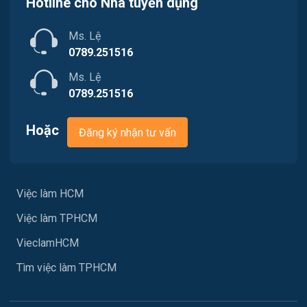
Việc làm Quận 11
Hotline cho Nhà tuyển dụng
Marketing
Việc làm Quận 12
Ms. Lệ
Sản xuất / Vận hành sản xuất
0789.251516
Tài chính
Ms. Lệ
0789.251516
Chăm Sóc Khách Hàng
Hoặc
Đăng ký nhận tư vấn
Xây dựng
Y tế
Việc làm HCM
Ngành khác
Việc làm TPHCM
May mặc
VieclamHCM
Vệ sinh công nghiệp
Tìm việc làm TPHCM
Lễ tân