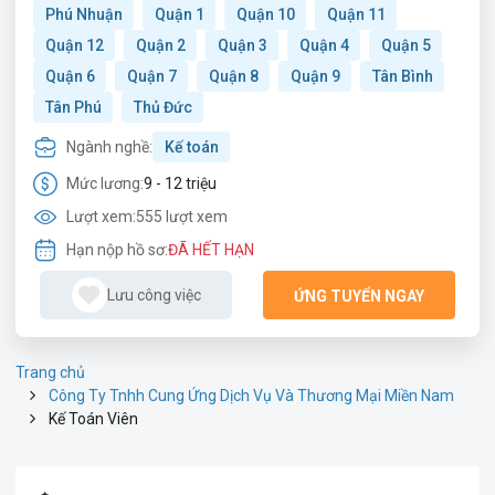
Phú Nhuận
Quận 1
Quận 10
Quận 11
Quận 12
Quận 2
Quận 3
Quận 4
Quận 5
Quận 6
Quận 7
Quận 8
Quận 9
Tân Bình
Tân Phú
Thủ Đức
Ngành nghề:
Kế toán
Mức lương:
9 - 12 triệu
Lượt xem:
555 lượt xem
Hạn nộp hồ sơ:
ĐÃ HẾT HẠN
Lưu công việc
ỨNG TUYỂN NGAY
Trang chủ
Công Ty Tnhh Cung Ứng Dịch Vụ Và Thương Mại Miền Nam
Kế Toán Viên