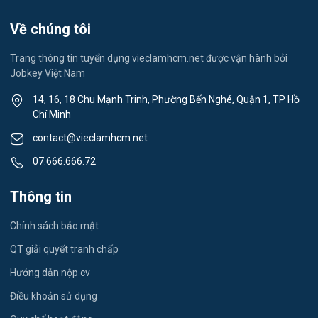
Spa & Massage
Về chúng tôi
Lái xe
Trang thông tin tuyển dụng vieclamhcm.net được vận hành bởi
Jobkey Việt Nam
Tiếng Nhật
14, 16, 18 Chu Mạnh Trinh, Phường Bến Nghé, Quận 1, TP Hồ
Chí Minh
Du lịch
contact@vieclamhcm.net
Công nhân
07.666.666.72
Đầu Bếp
Thông tin
Vật Tư / Thu Mua
Chính sách bảo mật
Dược
QT giải quyết tranh chấp
Hướng dẫn nộp cv
Tiếng Trung
Điều khoản sử dụng
Tiếng Hàn