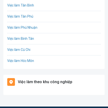
Việc làm Tân Bình
Công nghệ sinh học
Việc làm Tân Phú
Công nghệ thực phẩm
Việc làm Phú Nhuận
Cơ khí
Việc làm Bình Tân
Tổ Chức Sự Kiện
Việc làm Củ Chi
Điện
Việc làm Hóc Môn
Giáo dục / Đào tạo
Việc làm Bình Chánh
Hàng hải / Hàng không
Việc làm theo khu công nghiệp
Việc làm Nhà Bè
Văn Phòng
Việc làm Cần Giờ
In ấn
Việc làm Quận 1