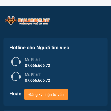
Việc làm Quận 1
Kế toán
Việc làm Quận 2
Lao Động Phổ Thông
Việc làm Quận 3
Luật
Việc làm Quận 4
Kiến trúc
Hotline cho Người tìm việc
Việc làm Quận 5
Ngân hàng
Mr. Khánh
Việc làm Quận 6
Nhà hàng
07.666.666.72
Việc làm Quận 7
Mr. Khánh
Nhân sự
07.666.666.72
Việc làm Quận 8
Nội ngoại thất
Hoặc
Đăng ký nhận tư vấn
Việc làm Quận 9
Thủy Sản
Việc làm Quận 10
Quản lý chất lượng (QA-QC)