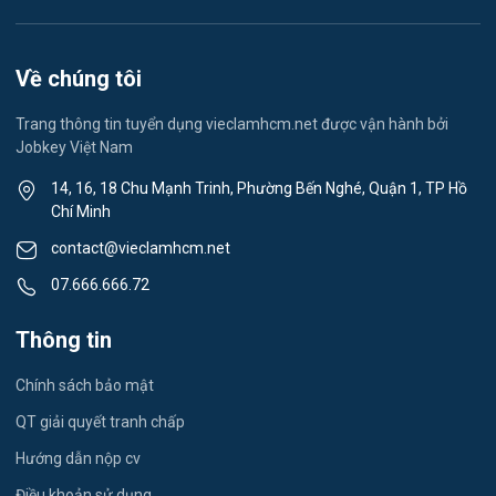
Lễ tân
Spa & Massage
Về chúng tôi
Lái xe
Trang thông tin tuyển dụng vieclamhcm.net được vận hành bởi
Jobkey Việt Nam
Tiếng Nhật
14, 16, 18 Chu Mạnh Trinh, Phường Bến Nghé, Quận 1, TP Hồ
Chí Minh
Du lịch
contact@vieclamhcm.net
Công nhân
07.666.666.72
Đầu Bếp
Thông tin
Vật Tư / Thu Mua
Chính sách bảo mật
Dược
QT giải quyết tranh chấp
Hướng dẫn nộp cv
Tiếng Trung
Điều khoản sử dụng