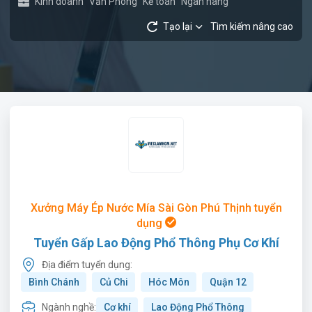
Kinh doanh
Văn Phòng
Kế toán
Ngân hàng
Tạo lại
Tìm kiếm nâng cao
Xưởng Máy Ép Nước Mía Sài Gòn Phú Thịnh tuyển
dụng
Tuyển Gấp Lao Động Phổ Thông Phụ Cơ Khí
Địa điểm tuyển dụng:
Bình Chánh
Củ Chi
Hóc Môn
Quận 12
Ngành nghề:
Cơ khí
Lao Động Phổ Thông