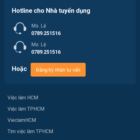
Việc làm Quận 11
Hotline cho Nhà tuyển dụng
Marketing
Việc làm Quận 12
Ms. Lệ
Sản xuất / Vận hành sản xuất
0789.251516
Tài chính
Ms. Lệ
0789.251516
Chăm Sóc Khách Hàng
Hoặc
Đăng ký nhận tư vấn
Xây dựng
Y tế
Việc làm HCM
Ngành khác
Việc làm TPHCM
May mặc
VieclamHCM
Vệ sinh công nghiệp
Tìm việc làm TPHCM