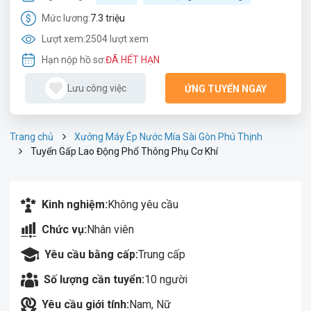
Mức lương:
7.3 triệu
Lượt xem:
2504 lượt xem
Hạn nộp hồ sơ:
ĐÃ HẾT HẠN
Lưu công việc
ỨNG TUYỂN NGAY
Trang chủ
Xưởng Máy Ép Nước Mía Sài Gòn Phú Thịnh
Tuyển Gấp Lao Động Phổ Thông Phụ Cơ Khí
Kinh nghiệm:
Không yêu cầu
Chức vụ:
Nhân viên
Yêu cầu bằng cấp:
Trung cấp
Số lượng cần tuyển:
10 người
Yêu cầu giới tính:
Nam, Nữ