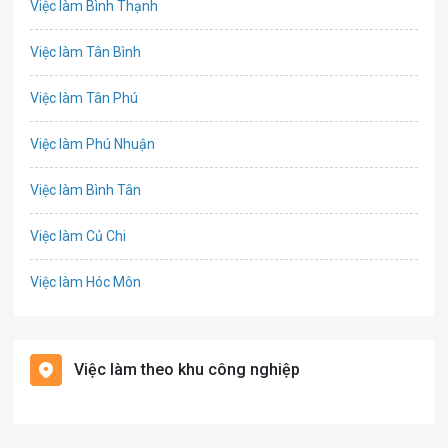
Việc làm Bình Thạnh
IT
Việc làm Tân Bình
Công nghệ sinh học
Việc làm Tân Phú
Công nghệ thực phẩm
Việc làm Phú Nhuận
Cơ khí
Việc làm Bình Tân
Tổ Chức Sự Kiện
Việc làm Củ Chi
Điện
Việc làm Hóc Môn
Giáo dục / Đào tạo
Việc làm Bình Chánh
Hàng hải / Hàng không
Việc làm theo khu công nghiệp
Việc làm Nhà Bè
Văn Phòng
Việc làm Cần Giờ
In ấn