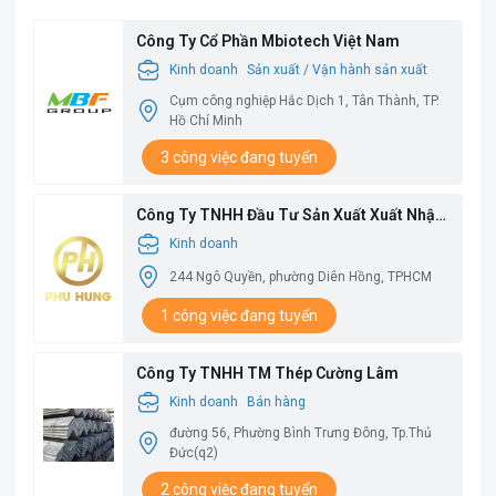
Công Ty Cổ Phần Mbiotech Việt Nam
Kinh doanh
Sản xuất / Vận hành sản xuất
Cụm công nghiệp Hắc Dịch 1, Tân Thành, TP.
Hồ Chí Minh
3 công việc đang tuyển
Công Ty TNHH Đầu Tư Sản Xuất Xuất Nhập
Khẩu Phú Hưng
Kinh doanh
244 Ngô Quyền, phường Diên Hồng, TPHCM
1 công việc đang tuyển
Công Ty TNHH TM Thép Cường Lâm
Kinh doanh
Bán hàng
đường 56, Phường Bình Trưng Đông, Tp.Thủ
Đức(q2)
2 công việc đang tuyển