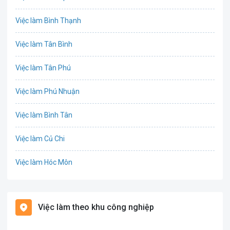
Chứng khoán
Việc làm Bình Thạnh
IT
Việc làm Tân Bình
Công nghệ sinh học
Việc làm Tân Phú
Công nghệ thực phẩm
Việc làm Phú Nhuận
Cơ khí
Việc làm Bình Tân
Tổ Chức Sự Kiện
Việc làm Củ Chi
Điện
Việc làm Hóc Môn
Giáo dục / Đào tạo
Việc làm Bình Chánh
Hàng hải / Hàng không
Việc làm theo khu công nghiệp
Việc làm Nhà Bè
Văn Phòng