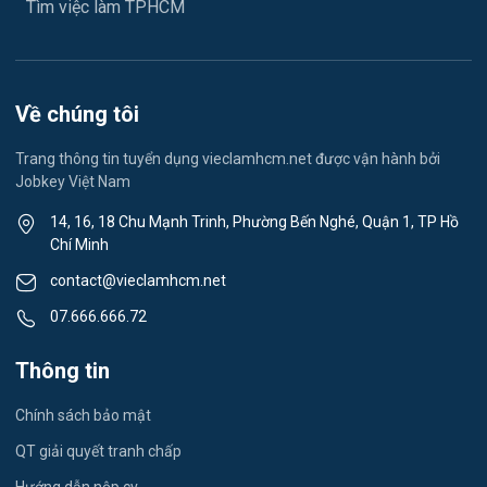
Tìm việc làm TPHCM
Lễ tân
Spa & Massage
Về chúng tôi
Lái xe
Trang thông tin tuyển dụng vieclamhcm.net được vận hành bởi
Jobkey Việt Nam
Tiếng Nhật
14, 16, 18 Chu Mạnh Trinh, Phường Bến Nghé, Quận 1, TP Hồ
Chí Minh
Du lịch
contact@vieclamhcm.net
Công nhân
07.666.666.72
Đầu Bếp
Thông tin
Vật Tư / Thu Mua
Chính sách bảo mật
Dược
QT giải quyết tranh chấp