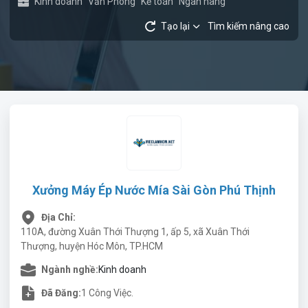
Kinh doanh
Văn Phòng
Kế toán
Ngân hàng
Tạo lại
Tìm kiếm nâng cao
Xưởng Máy Ép Nước Mía Sài Gòn Phú Thịnh
Địa Chỉ:
110A, đường Xuân Thới Thượng 1, ấp 5, xã Xuân Thới
Thượng, huyện Hóc Môn, TP.HCM
Ngành nghề:
Kinh doanh
Đã Đăng:
1 Công Việc.