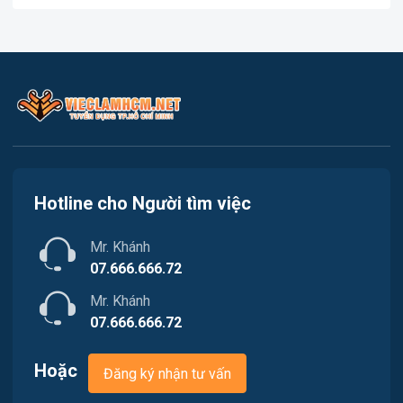
Việc làm Cần Giờ
In ấn
Việc làm Quận 1
Kế toán
Việc làm Quận 2
Lao Động Phổ Thông
Việc làm Quận 3
Luật
Việc làm Quận 4
Kiến trúc
Hotline cho Người tìm việc
Việc làm Quận 5
Ngân hàng
Mr. Khánh
Việc làm Quận 6
Nhà hàng
07.666.666.72
Việc làm Quận 7
Mr. Khánh
Nhân sự
07.666.666.72
Việc làm Quận 8
Nội ngoại thất
Hoặc
Đăng ký nhận tư vấn
Việc làm Quận 9
Thủy Sản