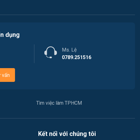
Việc làm Quận 8
Nội ngoại thất
Việc làm Quận 9
Thủy Sản
ển dụng
Việc làm Quận 10
Quản lý chất lượng (QA-QC)
Ms. Lệ
Việc làm Quận 11
Marketing
0789.251516
Việc làm Quận 12
Sản xuất / Vận hành sản xuất
ư vấn
Tài chính
Chăm Sóc Khách Hàng
Tìm việc làm TPHCM
Xây dựng
Y tế
Kết nối với chúng tôi