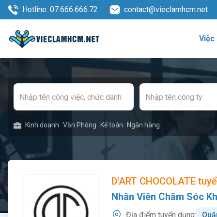
Hotline: 07.666.666.72
contact@vieclamhcm.net
Việc
Kinh doanh
Văn Phòng
Kế toán
Ngân hàng
D'ART CHOCOLATE tuy
Nhân Viên Chăm Sóc K
Địa điểm tuyển dụng:
Quậ