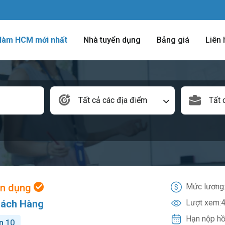
 làm HCM mới nhất
Nhà tuyển dụng
Bảng giá
Liên 
Tất cả các địa điểm
Tất 
ển dụng
Mức lương
hách Hàng
Lượt xem:
4
Hạn nộp hồ
n 10