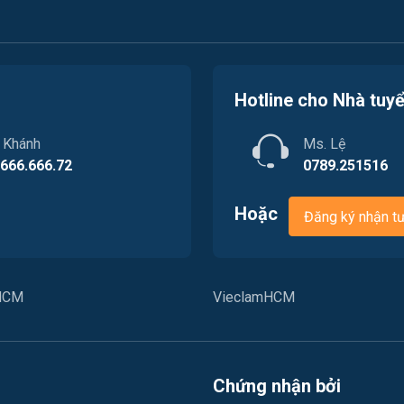
Hotline cho Nhà tuy
. Khánh
Ms. Lệ
.666.666.72
0789.251516
Hoặc
Đăng ký nhận t
PHCM
VieclamHCM
Chứng nhận bởi