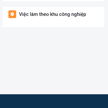
Việc làm Bình Chánh
Hàng hải / Hàng không
Việc làm theo khu công nghiệp
Việc làm Nhà Bè
Văn Phòng
Việc làm Cần Giờ
In ấn
Việc làm Quận 1
Kế toán
Việc làm Quận 2
Lao Động Phổ Thông
Việc làm Quận 3
Luật
Việc làm Quận 4
Kiến trúc
Việc làm Quận 5
Ngân hàng
Việc làm Quận 6
Nhà hàng
Việc làm Quận 7
Nhân sự