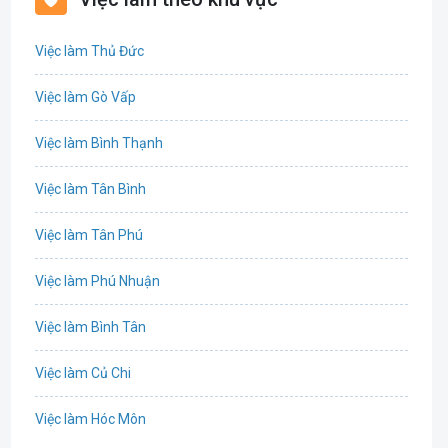
Biên phiên dịch
Việc làm Thủ Đức
Bưu chính viễn thông
Việc làm Gò Vấp
Chứng khoán
Việc làm Bình Thạnh
IT
Việc làm Tân Bình
Công nghệ sinh học
Việc làm Tân Phú
Công nghệ thực phẩm
Việc làm Phú Nhuận
Cơ khí
Việc làm Bình Tân
Tổ Chức Sự Kiện
Việc làm Củ Chi
Điện
Việc làm Hóc Môn
Giáo dục / Đào tạo