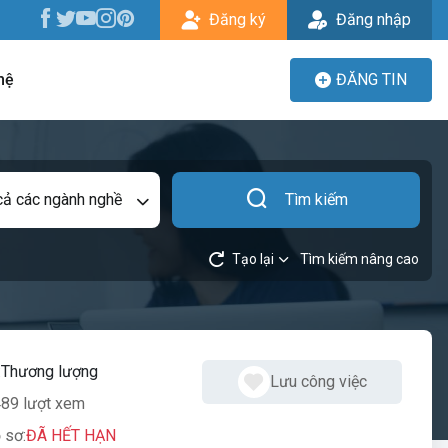
Đăng ký
Đăng nhập
hệ
ĐĂNG TIN
cả các ngành nghề
Tìm kiếm
Tạo lại
Tìm kiếm nâng cao
:
Thương lượng
Lưu công việc
89 lượt xem
 sơ:
ĐÃ HẾT HẠN